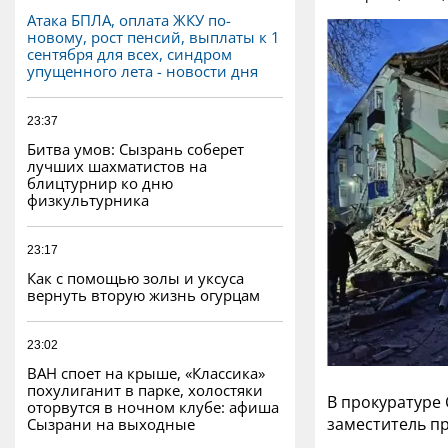
Атака БПЛА, оплата ЖКУ по-
новому, рост пенсий, выплаты к 1
сентября для всех, синдром
упущенного лета - новости дня
23:37
Битва умов: Сызрань соберет
лучших шахматистов на
блицтурнир ко дню
физкультурника
23:17
Как с помощью золы и уксуса
вернуть вторую жизнь огурцам
23:02
ВАН споет на крыше, «Классика»
похулиганит в парке, холостяки
В прокуратуре
оторвутся в ночном клубе: афиша
заместитель п
Сызрани на выходные