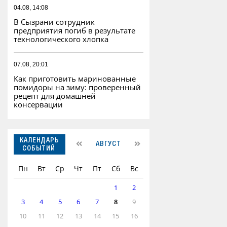
04.08, 14:08
В Сызрани сотрудник
предприятия погиб в результате
технологического хлопка
07.08, 20:01
Как приготовить маринованные
помидоры на зиму: проверенный
рецепт для домашней
консервации
КАЛЕНДАРЬ
АВГУСТ
СОБЫТИЙ
Пн
Вт
Ср
Чт
Пт
Сб
Вс
1
2
3
4
5
6
7
8
9
10
11
12
13
14
15
16