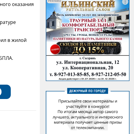
РЕКЛАМА
ного оказания
ратуре
рил в жилой
 БПЛА.