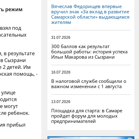
Вячеслав Федорищев впервые
ть режим
вручил знак «За вклад в развитие
Самарской области» выдающимся
жителям
взял под
асательных
31.07.2026
300 баллов как результат
большой работы: история успеха
 в результате
Ильи Макарова из Сызрани
 в Сызрани
е 2 детей. Им
16.07.2026
ская помощь, -
В налоговой службе сообщили о
важном изменении с 1 августа
 улице
водится
13.07.2026
е могут
Площадка для старта: в Самаре
сле ребенок.
пройдет форум для молодых
предпринимателей
вия прибыл