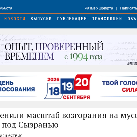
Суббота
Размер шрифта
|
Написать
НОВОСТИ
ВЫПУСКИ
ПУБЛИКАЦИИ
ТРАНСЛЯЦИИ
ОБЪ
енили масштаб возгорания на му
 под Сызранью
оисшествия