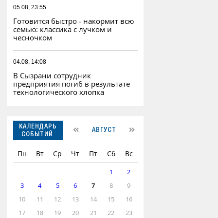
05.08, 23:55
Готовится быстро - накормит всю
семью: классика с лучком и
чесночком
04.08, 14:08
В Сызрани сотрудник
предприятия погиб в результате
технологического хлопка
КАЛЕНДАРЬ
АВГУСТ
СОБЫТИЙ
Пн
Вт
Ср
Чт
Пт
Сб
Вс
1
2
3
4
5
6
7
8
9
10
11
12
13
14
15
16
17
18
19
20
21
22
23