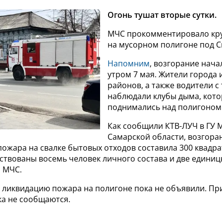
Огонь тушат вторые сутки.
МЧС прокомментировало кр
на мусорном полигоне под 
Напомним
, возгорание нача
утром 7 мая. Жители города
районов, а также водители с
наблюдали клубы дыма, кот
поднимались над полигоном
Как сообщили КТВ-ЛУЧ в ГУ 
Самарской области, возгора
пожара на свалке бытовых отходов составила 300 квадр
ствованы восемь человек личного состава и две единиц
 МЧС.
 ликвидацию пожара на полигоне пока не объявили. П
ка не сообщаются.