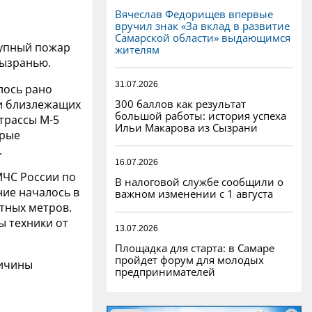
Вячеслав Федорищев впервые
вручил знак «За вклад в развитие
Самарской области» выдающимся
упный пожар
жителям
Сызранью.
31.07.2026
лось рано
300 баллов как результат
 и близлежащих
большой работы: история успеха
 трассы М-5
Ильи Макарова из Сызрани
орые
.
16.07.2026
МЧС России по
В налоговой службе сообщили о
ние началось в
важном изменении с 1 августа
атных метров.
ы техники от
13.07.2026
Площадка для старта: в Самаре
пройдет форум для молодых
ричины
предпринимателей