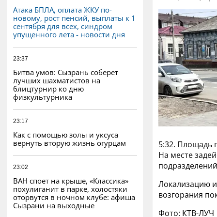
Атака БПЛА, оплата ЖКУ по-
новому, рост пенсий, выплаты к 1
сентября для всех, синдром
упущенного лета - новости дня
23:37
Битва умов: Сызрань соберет
лучших шахматистов на
блицтурнир ко дню
физкультурника
23:17
Как с помощью золы и уксуса
вернуть вторую жизнь огурцам
5:32. Площадь 
На месте задей
подразделений
23:02
ВАН споет на крыше, «Классика»
Локализацию и
похулиганит в парке, холостяки
возгорания по
оторвутся в ночном клубе: афиша
Сызрани на выходные
Фото: КТВ-ЛУЧ