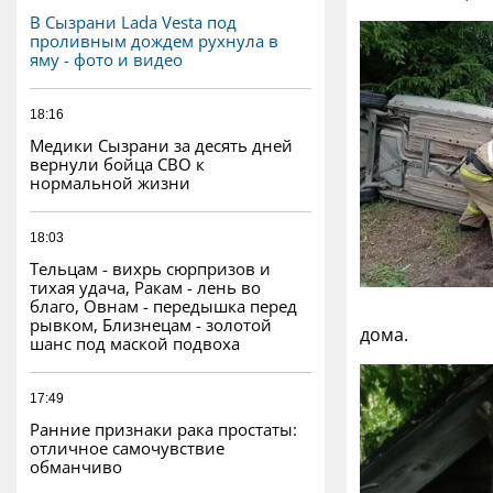
В Сызрани Lada Vesta под
проливным дождем рухнула в
яму - фото и видео
18:16
Медики Сызрани за десять дней
вернули бойца СВО к
нормальной жизни
18:03
Тельцам - вихрь сюрпризов и
тихая удача, Ракам - лень во
благо, Овнам - передышка перед
рывком, Близнецам - золотой
дома.
шанс под маской подвоха
17:49
Ранние признаки рака простаты:
отличное самочувствие
обманчиво