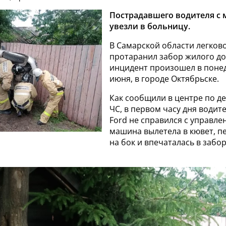
Пострадавшего водителя с 
увезли в больницу.
В Самарской области легков
протаранил забор жилого д
инцидент произошел в понед
июня, в городе Октябрьске.
Как сообщили в центре по де
ЧС, в первом часу дня водит
Ford не справился с управле
машина вылетела в кювет, п
на бок и впечаталась в забо