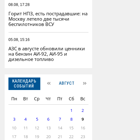
08.08, 17:28
Горит НПЗ, есть пострадавшие: на
Москву летело две тысячи
беспилотников ВСУ
05.08, 15:16
АЗС в августе обновили ценники
на бензин АИ-92, АИ-95 и
дизельное топливо
КАЛЕНДАРЬ
АВГУСТ
СОБЫТИЙ
Пн
Вт
Ср
Чт
Пт
Сб
Вс
1
2
3
4
5
6
7
8
9
10
11
12
13
14
15
16
17
18
19
20
21
22
23