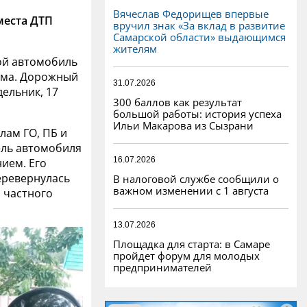
Вячеслав Федорищев впервые
места ДТП
вручил знак «За вклад в развитие
Самарской области» выдающимся
жителям
ой автомобиль
ома. Дорожный
31.07.2026
ельник, 17
300 баллов как результат
большой работы: история успеха
Ильи Макарова из Сызрани
лам ГО, ПБ и
ель автомобиля
16.07.2026
нием. Его
еревернулась
В налоговой службе сообщили о
важном изменении с 1 августа
р частного
13.07.2026
Площадка для старта: в Самаре
пройдет форум для молодых
предпринимателей