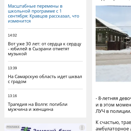
Масштабные перемены в
школьной программе с 1
сентября: Кравцов рассказал, что
изменится
14:02
Вот уже 30 лет: от сердца к сердцу
- юбилей в Сызрани отметят
музыкой
13:39
На Самарскую область идет шквал
с градом
13:16
- 8-летняя дев
Трагедия на Волге: погибли
и в этом момен
мужчина и женщина
ЛУЧ в полиции
К счастью, тр
амбулаторное 
РЕКЛАМА
РЕКЛАМА