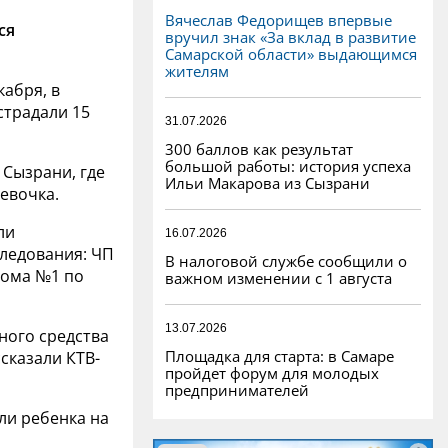
Вячеслав Федорищев впервые
ся
вручил знак «За вклад в развитие
Самарской области» выдающимся
жителям
кабря, в
страдали 15
31.07.2026
300 баллов как результат
большой работы: история успеха
 Сызрани, где
Ильи Макарова из Сызрани
евочка.
ли
16.07.2026
ледования: ЧП
В налоговой службе сообщили о
дома №1 по
важном изменении с 1 августа
13.07.2026
ного средства
Площадка для старта: в Самаре
ссказали КТВ-
пройдет форум для молодых
предпринимателей
ли ребенка на