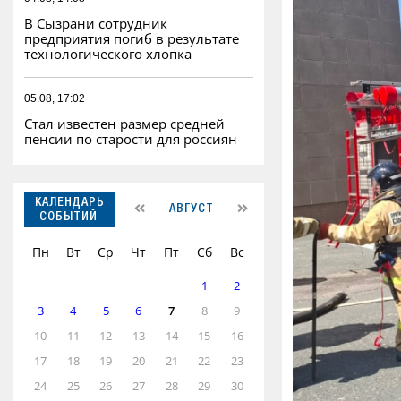
В Сызрани сотрудник
предприятия погиб в результате
технологического хлопка
05.08, 17:02
Стал известен размер средней
пенсии по старости для россиян
КАЛЕНДАРЬ
АВГУСТ
СОБЫТИЙ
Пн
Вт
Ср
Чт
Пт
Сб
Вс
1
2
3
4
5
6
7
8
9
10
11
12
13
14
15
16
17
18
19
20
21
22
23
24
25
26
27
28
29
30