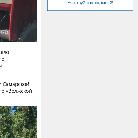
ошло
по
ы
ми Самарской
его «Волжской