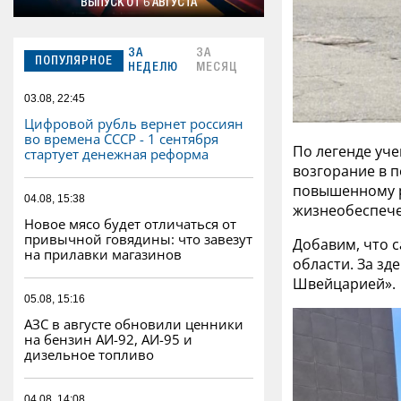
ВЫПУСК ОТ 6 АВГУСТА
ЗА
ЗА
ПОПУЛЯРНОЕ
НЕДЕЛЮ
МЕСЯЦ
03.08, 22:45
Цифровой рубль вернет россиян
во времена СССР - 1 сентября
По легенде уч
стартует денежная реформа
возгорание в 
повышенному р
04.08, 15:38
жизнеобеспече
Новое мясо будет отличаться от
привычной говядины: что завезут
Добавим, что с
на прилавки магазинов
области. За зд
Швейцарией».
05.08, 15:16
АЗС в августе обновили ценники
на бензин АИ-92, АИ-95 и
дизельное топливо
04.08, 14:08