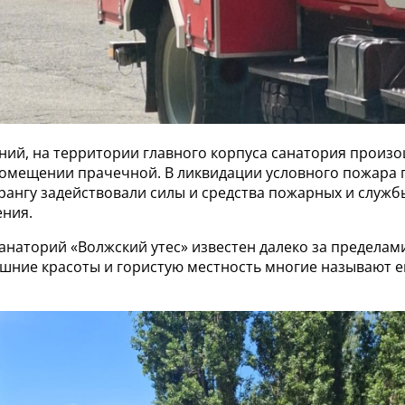
ений, на территории главного корпуса санатория произ
помещении прачечной. В ликвидации условного пожара 
ангу задействовали силы и средства пожарных и служб
ния.
анаторий «Волжский утес» известен далеко за предела
ешние красоты и гористую местность многие называют 