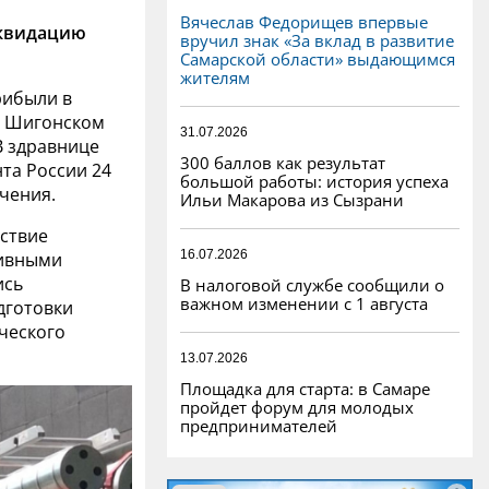
Вячеслав Федорищев впервые
иквидацию
вручил знак «За вклад в развитие
Самарской области» выдающимся
жителям
рибыли в
в Шигонском
31.07.2026
В здравнице
300 баллов как результат
та России 24
большой работы: история успеха
чения.
Ильи Макарова из Сызрани
ствие
16.07.2026
тивными
ись
В налоговой службе сообщили о
важном изменении с 1 августа
дготовки
ческого
13.07.2026
Площадка для старта: в Самаре
пройдет форум для молодых
предпринимателей