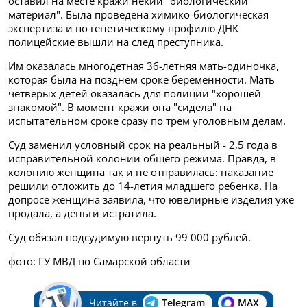
оставил на месте кражи некий "биологический
материал". Была проведена химико-биологическая
экспертиза и по генетическому профилю ДНК
полицейские вышли на след преступника.
Им оказалась многодетная 36-летняя мать-одиночка,
которая была на позднем сроке беременности. Мать
четверых детей оказалась для полиции "хорошей
знакомой". В момент кражи она "сидела" на
испытательном сроке сразу по трем уголовным делам.
Суд заменил условный срок на реальный - 2,5 года в
исправительной колонии общего режима. Правда, в
колонию женщина так и не отправилась: наказание
решили отложить до 14-летия младшего ребенка. На
допросе женщина заявила, что ювелирные изделия уже
продала, а деньги истратила.
Суд обязал подсудимую вернуть 99 000 рублей.
фото: ГУ МВД по Самарской области
Читайте в
Telegram
MAX