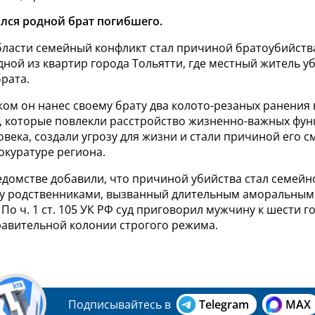
лся родной брат погибшего.
бласти семейный конфликт стал причиной братоубийства
ной из квартир города Тольятти, где местный житель у
рата.
ом он нанес своему брату два колото-резаных ранения 
и, которые повлекли расстройство жизненно-важных фун
века, создали угрозу для жизни и стали причиной его см
окуратуре региона.
едомстве добавили, что причиной убийства стал семей
у родственниками, вызванный длительным аморальным
По ч. 1 ст. 105 УК РФ суд приговорил мужчину к шести 
равительной колонии строгого режима.
Подписывайтесь в
Telegram
MAX