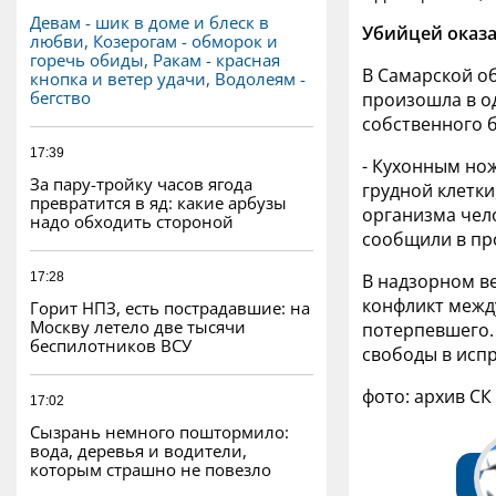
Девам - шик в доме и блеск в
Убийцей оказа
любви, Козерогам - обморок и
горечь обиды, Ракам - красная
В Самарской о
кнопка и ветер удачи, Водолеям -
бегство
произошла в од
собственного б
17:39
- Кухонным нож
За пару-тройку часов ягода
грудной клетк
превратится в яд: какие арбузы
организма чело
надо обходить стороной
сообщили в пр
17:28
В надзорном в
конфликт межд
Горит НПЗ, есть пострадавшие: на
Москву летело две тысячи
потерпевшего. 
беспилотников ВСУ
свободы в исп
фото: архив СК
17:02
Сызрань немного поштормило:
вода, деревья и водители,
которым страшно не повезло