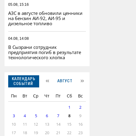
05.08, 15:16
АЗС в августе обновили ценники
на бензин АИ-92, АИ-95 и
дизельное топливо
04.08, 14:08
В Сызрани сотрудник
предприятия погиб в результате
технологического хлопка
КАЛЕНДАРЬ
АВГУСТ
СОБЫТИЙ
Пн
Вт
Ср
Чт
Пт
Сб
Вс
1
2
3
4
5
6
7
8
9
10
11
12
13
14
15
16
17
18
19
20
21
22
23