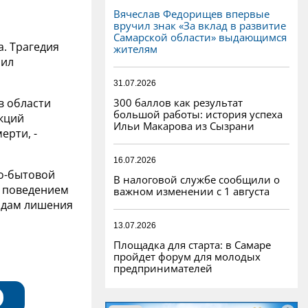
Вячеслав Федорищев впервые
вручил знак «За вклад в развитие
Самарской области» выдающимся
. Трагедия
жителям
бил
31.07.2026
300 баллов как результат
в области
большой работы: история успеха
кций
Ильи Макарова из Сызрани
ерти, -
16.07.2026
но-бытовой
В налоговой службе сообщили о
 поведением
важном изменении с 1 августа
годам лишения
13.07.2026
Площадка для старта: в Самаре
пройдет форум для молодых
предпринимателей