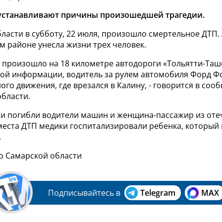
устанавливают причины произошедшей трагедии.
ласти в субботу, 22 июля, произошло смертельное ДТП.
м районе унесла жизни трех человек.
е произошло на 18 километре автодороги «Тольятти-Таш
ой информации, водитель за рулем автомобиля Форд Фо
ого движения, где врезался в Калину, - говорится в со
области.
ии погибли водители машин и женщина-пассажир из от
места ДТП медики госпитализировали ребенка, который 
.
по Самарской области
Подписывайтесь в
Telegram
MAX