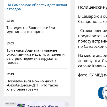
На Самарскую область идет шквал
Полицейские 
с градом
В Самарской об
Ставропольско
13:16
Трагедия на Волге: погибли
- Столкновени
мужчина и женщина
предварительн
полосу встречн
13:03
по Самарской 
Три знака Зодиака - главные
счастливчики недели: от денег и
На месте авар
быстрых перемен закружится
легковушки. С 
голова
салоне Калины
фото: ГУ МВД 
12:43
Покалечиться можно даже в
«безобидном» ДТП: что такое
хлыстовая травма
РЕКЛАМА
РЕКЛАМА