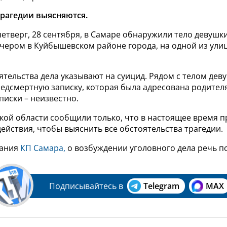
рагедии выясняются.
тверг, 28 сентября, в Самаре обнаружили тело девушки
чером в Куйбышевском районе города, на одной из улиц
ятельства дела указывают на суицид. Рядом с телом дев
едсмертную записку, которая была адресована родител
иски – неизвестно.
кой области сообщили только, что в настоящее время 
ействия, чтобы выяснить все обстоятельства трагедии.
дания
КП Самара,
о возбуждении уголовного дела речь по
Подписывайтесь в
Telegram
MAX