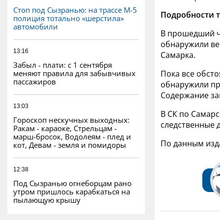
Стоп под Сызранью: на трассе М-5
Подробности т
полиция тотально «шерстила»
автомобили
В прошедший че
обнаружили ве
13:16
Самарка.
Забыл - плати: с 1 сентября
меняют правила для забывчивых
Пока все обсто
пассажиров
обнаружили пр
Содержание зап
13:03
В СК по Самарс
Гороскоп нескучных выходных:
следственные д
Ракам - караоке, Стрельцам -
марш-бросок, Водолеям - плед и
По данным из
кот, Девам - земля и помидоры
12:38
Под Сызранью огнеборцам рано
утром пришлось карабкаться на
пылающую крышу