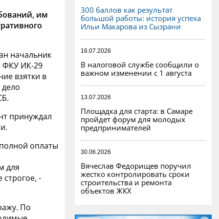
300 баллов как результат
бований, им
большой работы: история успеха
ративного
Ильи Макарова из Сызрани
16.07.2026
ан начальник
В налоговой службе сообщили о
 ФКУ ИК-29
важном изменении с 1 августа
ие взятки в
 дело
СБ.
13.07.2026
Площадка для старта: в Самаре
ант принуждал
пройдет форум для молодых
и.
предпринимателей
еполной оплаты
30.06.2026
Вячеслав Федорищев поручил
м для
жестко контролировать сроки
строгое, -
строительства и ремонта
объектов ЖКХ
ражу. По
ходимые