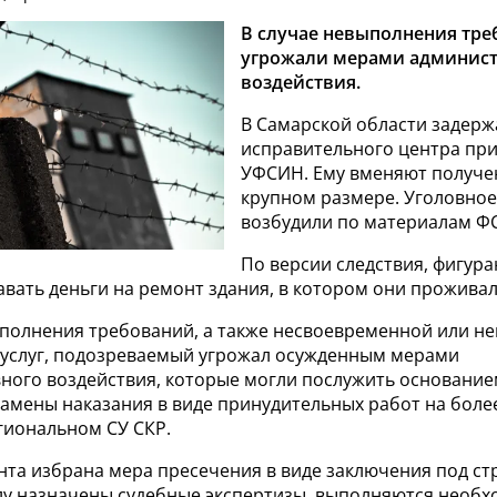
В случае невыполнения тре
угрожали мерами админист
воздействия.
В Самарской области задерж
исправительного центра при
УФСИН. Ему вменяют получен
крупном размере. Уголовное
возбудили по материалам Ф
По версии следствия, фигур
вать деньги на ремонт здания, в котором они проживал
выполнения требований, а также несвоевременной или н
услуг, подозреваемый угрожал осужденным мерами
ного воздействия, которые могли послужить основание
мены наказания в виде принудительных работ на более 
гиональном СУ СКР.
нта избрана мера пресечения в виде заключения под ст
лу назначены судебные экспертизы, выполняются необ