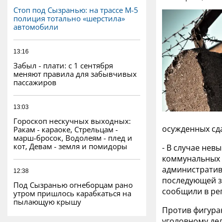
Стоп под Сызранью: на трассе М-5
полиция тотально «шерстила»
автомобили
13:16
Забыл - плати: с 1 сентября
меняют правила для забывчивых
пассажиров
13:03
Гороскоп нескучных выходных:
осужденных сда
Ракам - караоке, Стрельцам -
марш-бросок, Водолеям - плед и
кот, Девам - земля и помидоры
- В случае не
коммунальных 
административ
12:38
последующей за
Под Сызранью огнеборцам рано
сообщили в ре
утром пришлось карабкаться на
пылающую крышу
Против фигура
уголовному де