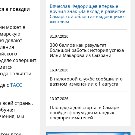
Вячеслав Федорищев впервые
ся в поездки
вручил знак «За вклад в развитие
Самарской области» выдающимся
жителям
ин может в
амарскую
31.07.2026
ня делают
300 баллов как результат
вления
большой работы: история успеха
ийского
Ильи Макарова из Сызрани
еделе совершит
мется
16.07.2026
ода Тольятти.
В налоговой службе сообщили о
важном изменении с 1 августа
де с
ТАСС
13.07.2026
 всей страны,
Площадка для старта: в Самаре
обучая
пройдет форум для молодых
ачения, мы
предпринимателей
етом всех