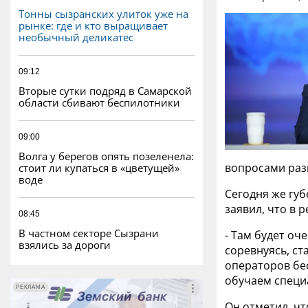
Тонны сызранских улиток уже на
рынке: где и кто выращивает
необычный деликатес
09:12
Вторые сутки подряд в Самарской
области сбивают беспилотники
09:00
Волга у берегов опять позеленела:
вопросами раз
стоит ли купаться в «цветущей»
воде
Сегодня же гу
заявил, что в 
08:45
В частном секторе Сызрани
- Там будет оч
взялись за дороги
соревнуясь, ст
операторов бе
обучаем специа
РЕКЛАМА
РЕКЛАМА
Он отметил, чт