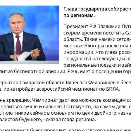
Глава государства собирает
по регионам.
Президент РФ Владимир Пут
скором времени посетить С
область. Такие намеки сегод
местные блогеры после поя
информации, что глава росс
государства на следующей н
региональные поездки и зай
вития беспилотной авиации. Речь идет о посещении гор
бернатор Самарской области Вячеслав Федорищев в бесе
регионе пройдет всероссийский чемпионат по БПЛА.
ень зрелищно. Чемпионат даст возможность командам со
ановиться лучше и сильнее. Потому что, на самом деле, 
спилотников сейчас в основном по цели двойного назн
листов будущего, - сказал глава региона.
о чемпионат будет проводиться по согласованию и с уч