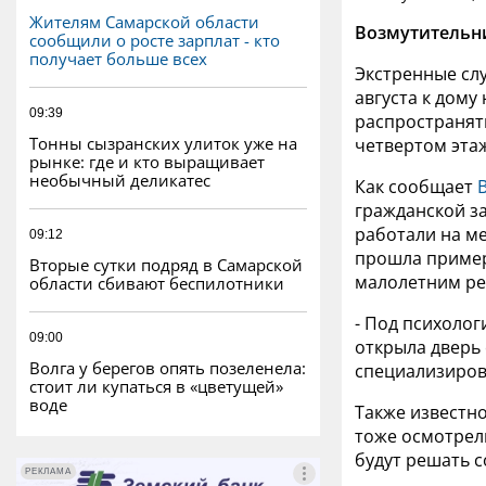
Жителям Самарской области
Возмутительни
сообщили о росте зарплат - кто
получает больше всех
Экстренные слу
августа к дому
09:39
распространят
Тонны сызранских улиток уже на
четвертом эта
рынке: где и кто выращивает
необычный деликатес
Как сообщает
гражданской за
работали на ме
09:12
прошла пример
Вторые сутки подряд в Самарской
малолетним ре
области сбивают беспилотники
- Под психоло
09:00
открыла дверь 
Волга у берегов опять позеленела:
специализирова
стоит ли купаться в «цветущей»
воде
Также известно
тоже осмотрел
будут решать 
РЕКЛАМА
РЕКЛАМА