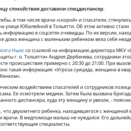
цу спокойствия доставили спецдиспансер.
жбы, в том числе врачи «скорой» и спасатели, стянулис
 на улице Юбилейной в Тольятти. Об этом активно стали
ь информацию в соцсетях очевидцы. По их версии, нахо
же дома женщина с маленьким ребенком вела себя неад
Волга Ньюс
со ссылкой на информацию директора МКУ «
щиты г. о. Тольятти» Андрея Дербенева, сотрудники эт
сте происшествия примерно с 20:30 до 21:00. При вызов
но такая информация: «Угроза суицида, женщина в квар
бенком».
гическим воздействием спасателей и сотрудников поли
сама. Ее осмотрели медики. Затем была вызвана бригад
нного диспансера, куда эту женщину и увезли, - поясни
, что двухлетнего ребенка, находившегося с женщиной в
и врачи. В медпомощи малыш не нуждался. Его дальней
соответствующие специалисты.