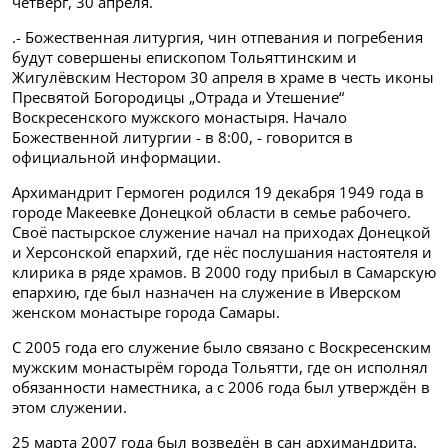
четверг, 30 апреля.
.- Божественная литургия, чин отпевания и погребения
будут совершены епископом Тольяттинским и
Жигулёвским Нестором 30 апреля в храме в честь иконы
Пресвятой Богородицы „Отрада и Утешение“
Воскресенского мужского монастыря. Начало
Божественной литургии - в 8:00, - говорится в
официальной информации.
Архимандрит Гермоген родился 19 декабря 1949 года в
городе Макеевке Донецкой области в семье рабочего.
Своё пастырское служение начал на приходах Донецкой
и Херсонской епархий, где нёс послушания настоятеля и
клирика в ряде храмов. В 2000 году прибыл в Самарскую
епархию, где был назначен на служение в Иверском
женском монастыре города Самары.
С 2005 года его служение было связано с Воскресенским
мужским монастырём города Тольятти, где он исполнял
обязанности наместника, а с 2006 года был утверждён в
этом служении.
25 марта 2007 года был возведён в сан архимандрита.