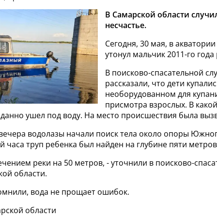
В Самарской области случи
несчастье.
Сегодня, 30 мая, в акватори
утонул мальчик 2011-го года
В поисково-спасательной сл
рассказали, что дети купалис
необорудованном для купани
присмотра взрослых. В како
данно ушел под воду. На место происшествия была выз
 вечера водолазы начали поиск тела около опоры Южног
й часа труп ребенка был найден на глубине пяти метров
течением реки на 50 метров, - уточнили в поисково-спас
кой области.
омнили, вода не прощает ошибок.
арской области