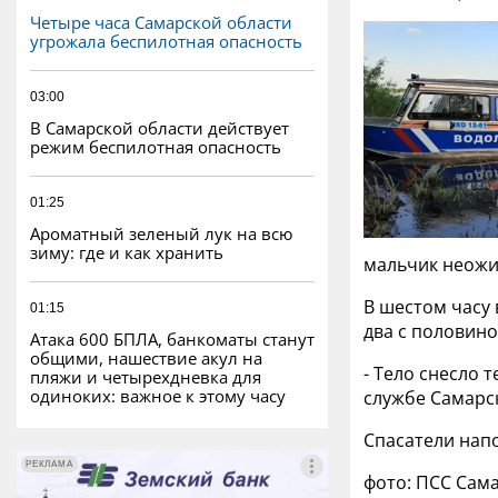
Четыре часа Самарской области
угрожала беспилотная опасность
03:00
В Самарской области действует
режим беспилотная опасность
01:25
Ароматный зеленый лук на всю
зиму: где и как хранить
мальчик неожи
В шестом часу
01:15
два с половино
Атака 600 БПЛА, банкоматы станут
общими, нашествие акул на
- Тело снесло 
пляжи и четырехдневка для
одиноких: важное к этому часу
службе Самарс
Спасатели нап
РЕКЛАМА
РЕКЛАМА
фото: ПСС Сам