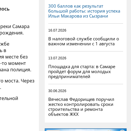
300 баллов как результат
лось
большой работы: история успеха
Ильи Макарова из Сызрани
и реки Самара
16.07.2026
 рождения.
В налоговой службе сообщили о
важном изменении с 1 августа
ужбе
ь в
я месте без
13.07.2026
й-то момент
Площадка для старта: в Самаре
вана полиция.
пройдет форум для молодых
предпринимателей
о моста. Через
.
30.06.2026
ательной
Вячеслав Федорищев поручил
жестко контролировать сроки
строительства и ремонта
объектов ЖКХ