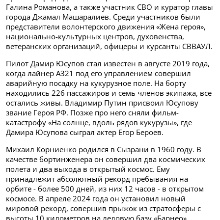
Галина Романова, а также участник СВО и куратор главы
города Джамал Машаралиев. Среди участников были
представители волонтерского движения «Жена героя»,
национально-культурных центров, духовенства,
ветеранских организаций, офицеры и курсанты СВВАУЛ.
Пилот Дамир Юсупов стал известен в августе 2019 года,
когда лайнер А321 под его управлением совершил
аварийную посадку на кукурузное поле. На борту
находились 226 пассажиров и семь членов экипажа, все
остались живы. Владимир Путин присвоил Юсупову
звание Героя РФ. Позже про него сняли фильм-
катастрофу «На солнце, вдоль рядов кукурузы», где
Дамира Юсупова сыграл актер Егор Бероев.
Михаил Корниенко родился в Сызрани в 1960 году. В
качестве бортинженера он совершил два космических
полета и два выхода в открытый космос. Ему
принадлежит абсолютный рекорд пребывания на
орбите - более 500 дней, из них 12 часов - в открытом
космосе. В апреле 2024 года он установил новый
мировой рекорд, совершив прыжок из стратосферы с
высоты 10 километров на ледовую базу «Барнео».