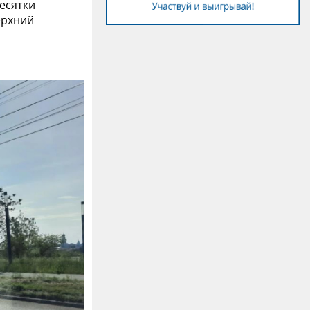
есятки
ерхний