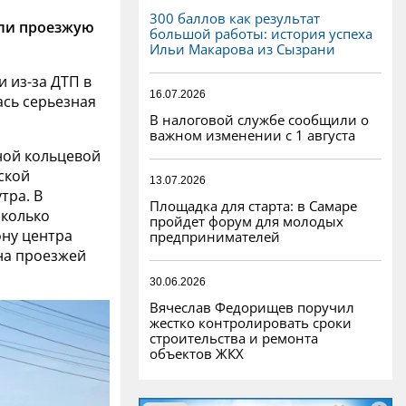
300 баллов как результат
ли проезжую
большой работы: история успеха
Ильи Макарова из Сызрани
и из-за ДТП в
16.07.2026
ась серьезная
В налоговой службе сообщили о
важном изменении с 1 августа
ной кольцевой
ской
13.07.2026
тра. В
Площадка для старта: в Самаре
сколько
пройдет форум для молодых
ону центра
предпринимателей
 на проезжей
30.06.2026
Вячеслав Федорищев поручил
жестко контролировать сроки
строительства и ремонта
объектов ЖКХ