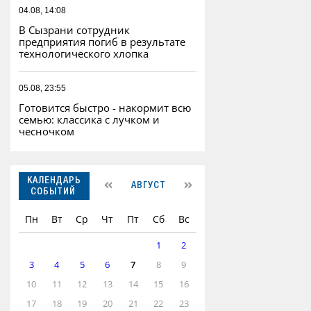
04.08, 14:08
В Сызрани сотрудник
предприятия погиб в результате
технологического хлопка
05.08, 23:55
Готовится быстро - накормит всю
семью: классика с лучком и
чесночком
КАЛЕНДАРЬ
АВГУСТ
СОБЫТИЙ
Пн
Вт
Ср
Чт
Пт
Сб
Вс
1
2
3
4
5
6
7
8
9
10
11
12
13
14
15
16
17
18
19
20
21
22
23