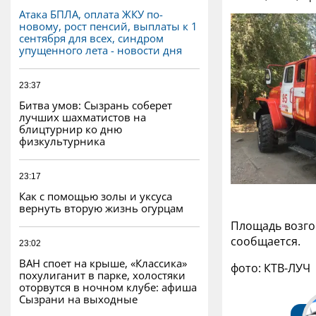
Атака БПЛА, оплата ЖКУ по-
новому, рост пенсий, выплаты к 1
сентября для всех, синдром
упущенного лета - новости дня
23:37
Битва умов: Сызрань соберет
лучших шахматистов на
блицтурнир ко дню
физкультурника
23:17
Как с помощью золы и уксуса
вернуть вторую жизнь огурцам
Площадь возго
сообщается.
23:02
ВАН споет на крыше, «Классика»
фото: КТВ-ЛУЧ
похулиганит в парке, холостяки
оторвутся в ночном клубе: афиша
Сызрани на выходные