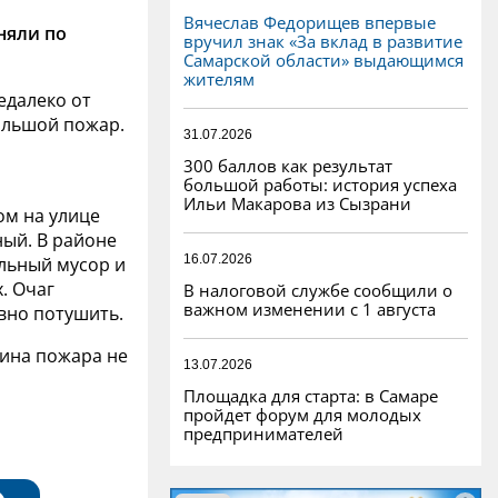
Вячеслав Федорищев впервые
няли по
вручил знак «За вклад в развитие
Самарской области» выдающимся
жителям
едалеко от
ольшой пожар.
31.07.2026
ы
300 баллов как результат
большой работы: история успеха
Ильи Макарова из Сызрани
ом на улице
ный. В районе
16.07.2026
льный мусор и
. Очаг
В налоговой службе сообщили о
важном изменении с 1 августа
вно потушить.
ина пожара не
13.07.2026
Площадка для старта: в Самаре
пройдет форум для молодых
предпринимателей