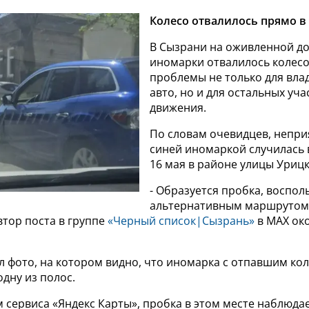
Колесо отвалилось прямо в
В Сызрани на оживленной до
иномарки отвалилось колесо
проблемы не только для вла
авто, но и для остальных уч
движения.
По словам очевидцев, непри
синей иномаркой случилась 
16 мая в районе улицы Урицк
- Образуется пробка, воспол
альтернативным маршрутом!
втор поста в группе
«Черный список|Сызрань»
в МАХ око
л фото, на котором видно, что иномарка с отпавшим ко
дну из полос.
 сервиса «Яндекс Карты», пробка в этом месте наблюдае