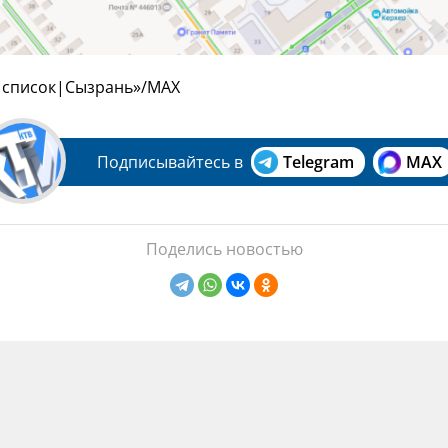
 список|Сызрань»/МАХ
Подписывайтесь в
Telegram
MAX
Поделись новостью