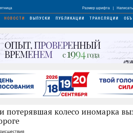
Пятница
Размер шрифта
|
Написать
НОВОСТИ
ВЫПУСКИ
ПУБЛИКАЦИИ
ТРАНСЛЯЦИИ
ОБЪ
и потерявшая колесо иномарка вы
ороге
роисшествия