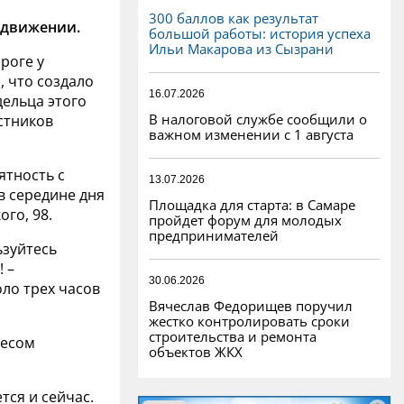
300 баллов как результат
 движении.
большой работы: история успеха
Ильи Макарова из Сызрани
роге у
, что создало
16.07.2026
дельца этого
В налоговой службе сообщили о
астников
важном изменении с 1 августа
ятность с
13.07.2026
в середине дня
Площадка для старта: в Самаре
ого, 98.
пройдет форум для молодых
предпринимателей
ьзуйтесь
 –
30.06.2026
ло трех часов
Вячеслав Федорищев поручил
жестко контролировать сроки
строительства и ремонта
лесом
объектов ЖКХ
тся и сейчас.