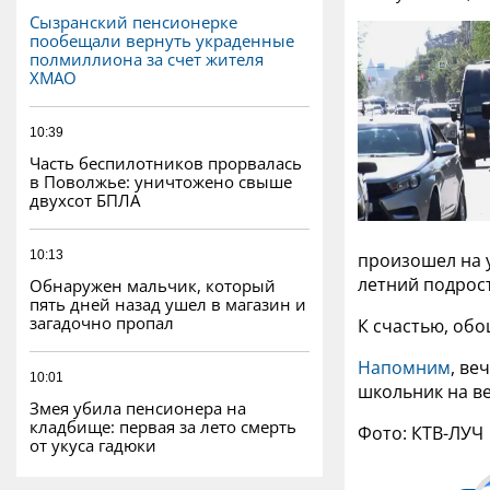
Сызранский пенсионерке
пообещали вернуть украденные
полмиллиона за счет жителя
ХМАО
10:39
Часть беспилотников прорвалась
в Поволжье: уничтожено свыше
двухсот БПЛА
10:13
произошел на у
летний подрост
Обнаружен мальчик, который
пять дней назад ушел в магазин и
загадочно пропал
К счастью, об
Напомним
, ве
10:01
школьник на в
Змея убила пенсионера на
кладбище: первая за лето смерть
Фото: КТВ-ЛУЧ
от укуса гадюки