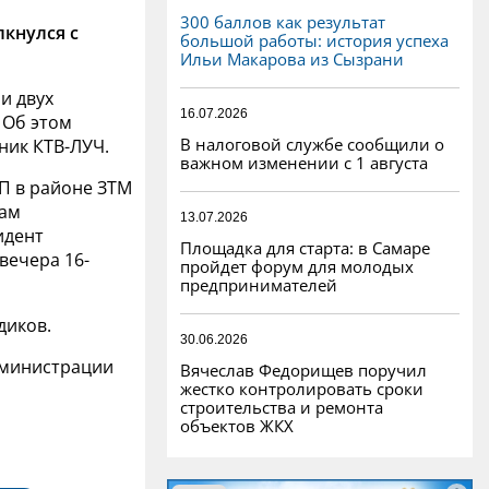
300 баллов как результат
лкнулся с
большой работы: история успеха
Ильи Макарова из Сызрани
и двух
16.07.2026
 Об этом
В налоговой службе сообщили о
ник КТВ-ЛУЧ.
важном изменении с 1 августа
П в районе ЗТМ
вам
13.07.2026
идент
Площадка для старта: в Самаре
вечера 16-
пройдет форум для молодых
предпринимателей
диков.
30.06.2026
администрации
Вячеслав Федорищев поручил
жестко контролировать сроки
строительства и ремонта
объектов ЖКХ