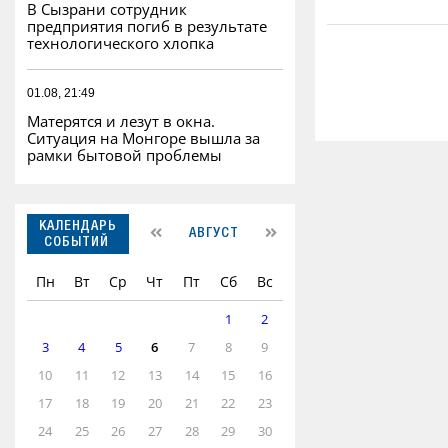
В Сызрани сотрудник
предприятия погиб в результате
технологического хлопка
01.08, 21:49
Матерятся и лезут в окна.
Ситуация на Монгоре вышла за
рамки бытовой проблемы
КАЛЕНДАРЬ
АВГУСТ
СОБЫТИЙ
Пн
Вт
Ср
Чт
Пт
Сб
Вс
1
2
3
4
5
6
7
8
9
10
11
12
13
14
15
16
17
18
19
20
21
22
23
24
25
26
27
28
29
30