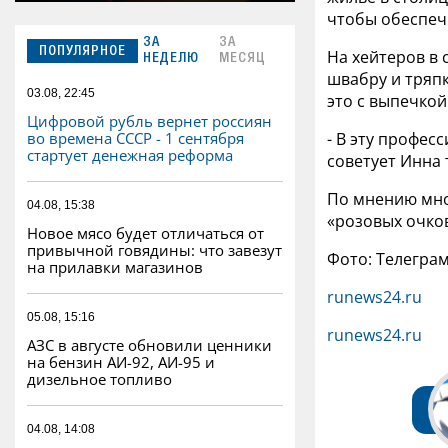
чтобы обеспеч
ЗА
ЗА
ПОПУЛЯРНОЕ
На хейтеров в 
НЕДЕЛЮ
МЕСЯЦ
швабру и тряп
03.08, 22:45
это с выпечкой
Цифровой рубль вернет россиян
- В эту професс
во времена СССР - 1 сентября
стартует денежная реформа
советует Инна 
По мнению мног
04.08, 15:38
«розовых очков
Новое мясо будет отличаться от
привычной говядины: что завезут
Фото: Телегра
на прилавки магазинов
runews24.ru
05.08, 15:16
runews24.ru
АЗС в августе обновили ценники
на бензин АИ-92, АИ-95 и
дизельное топливо
04.08, 14:08