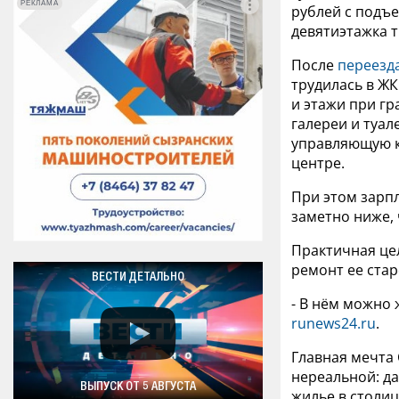
РЕКЛАМА
РЕКЛАМА
рублей с подъе
девятиэтажка т
После
переезд
трудилась в ЖК
и этажи при гр
галереи и туал
управляющую к
центре.
При этом зарпл
заметно ниже, 
Практичная цел
ремонт ее стар
ВЕСТИ ДЕТАЛЬНО
- В нём можно ж
runews24.ru
.
Главная мечта 
нереальной: да
ВЫПУСК ОТ 5 АВГУСТА
жилье в столи