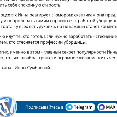
ить себе спокойную старость.
соцсетях Инна реагирует с юмором: скептикам она предл
ку и попробовать самим справиться с работой уборщиц
 торта - у всех есть духовка, но не каждый станет кондит
ию идут те, кто готов. Если нужно заработать - стеснение
тем, кто стесняется профессии уборщицы.
их, именно в этом - главный секрет популярности Инны
», только швабра, тряпка и огромное желание жить чес
м-канал Инны Сумбаевой
Подписывайтесь в
Telegram
MAX