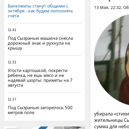
Банкоматы станут общими с
13 Мая, 22:32, О
октября - как будем пополнять
счета
11:41
Под Сызранью машина снесла
дорожный знак и рухнула на
крышу
11:31
Угости картошкой, покрести
ребенка, не ешь мясо и не
надевай шорты: приметы на 7
августа
11:17
Под Сызранью загорелось 500
метров поля
убирала «стихи
жительницы Сыз
сумма для небо