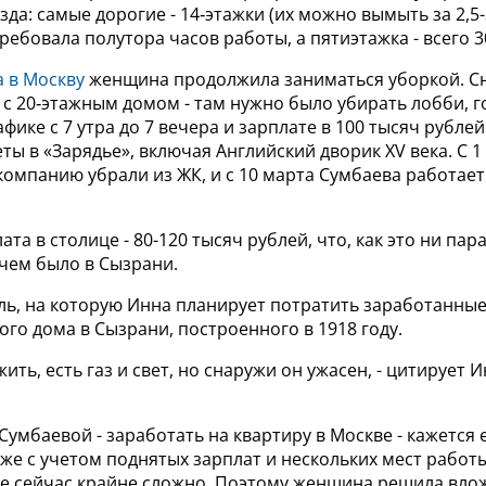
зда: самые дорогие - 14‑этажки (их можно вымыть за 2,5-
ребовала полутора часов работы, а пятиэтажка - всего 3
а в Москву
женщина продолжила заниматься уборкой. С
 с 20‑этажным домом - там нужно было убирать лобби, г
афике с 7 утра до 7 вечера и зарплате в 100 тысяч рубле
еты в «Зарядье», включая Английский дворик XV века. С 1
омпанию убрали из ЖК, и с 10 марта Сумбаева работает
ата в столице - 80-120 тысяч рублей, что, как это ни пар
чем было в Сызрани.
ь, на которую Инна планирует потратить заработанные 
ого дома в Сызрани, построенного в 1918 году.
ить, есть газ и свет, но снаружи он ужасен, - цитирует 
Сумбаевой - заработать на квартиру в Москве - кажется 
же с учетом поднятых зарплат и нескольких мест работ
це сейчас крайне сложно. Поэтому женщина решила влож