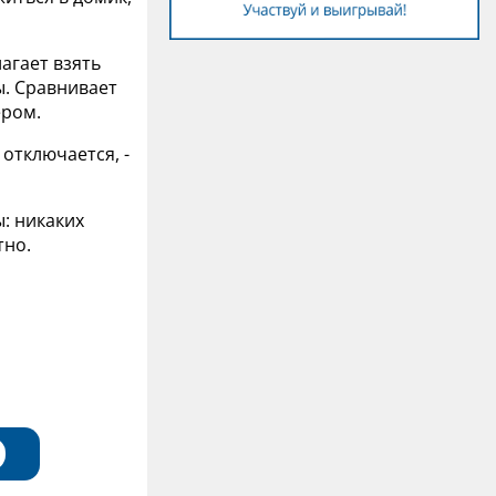
агает взять
ы. Сравнивает
ером.
 отключается, -
: никаких
тно.