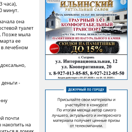
РЕКЛАМА
3 часа),
0 минут.
начала она
остевой туалет
й. Позже мыла
 марта ее
 в лечебном
адоксально,
деньги -
Инну
ей почти
ы накопить на
иться в домик,