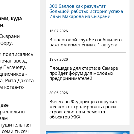
300 баллов как результат
большой работы: история успеха
Ильи Макарова из Сызрани
ами, куда
и.
16.07.2026
 Сызрани
В налоговой службе сообщили о
феру.
важном изменении с 1 августа
и подписались
13.07.2026
лючая звезд
у Пугачеву.
Площадка для старта: в Самаре
пройдет форум для молодых
дписчиков -
предпринимателей
а, Рита Дакота
м когда‑то
30.06.2026
Вячеслав Федорищев поручил
 две
жестко контролировать сроки
раллельно
строительства и ремонта
объектов ЖКХ
овам
внушительная
о семи тысяч