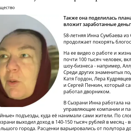
бщество
Также она поделилась план
вложит заработанные деньг
58‑летняя Инна Сумбаева из
продолжает покорять блогос
На ее видео о работе и жизн
почти 100 тысяч человек, вк
шоу‑бизнеса - например, Алл
Среди других знаменитых по
Катя Гордон, Лера Кудрявцев
и Сергей Пенкин, который са
работал дворником.
В Сызрани Инна работала на
управляющие компании и па
йные» подъезды, куда её нанимали сами жители. По сл
рани выходил доход в 140-150 тысяч рублей в месяц - 
льшого города. Расценки варьировались от полутора д