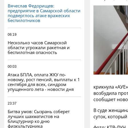
Вячеслав Федорищев:
предприятие в Самарской области
подверглось атаке вражеских
беспилотников
06:19
Несколько часов Самарской
области угрожали ракетная и
беспилотная опасность
00:03
Атака БПЛА, оплата ЖКУ по-
новому, рост пенсий, выплаты к 1
сентября для всех, синдром
крикнула «АУЕ»
упущенного лета - новости дня
возбудила прот
сообщает ново
23:37
В суде женщина
Битва умов: Сызрань соберет
лучших шахматистов на
суток, который
блицтурнир ко дню
физкультурника
фото: КТВ-ЛУЧ