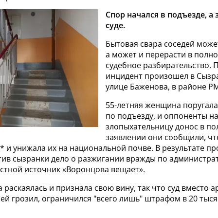
Спор начался в подъезде, а 
суде.
Бытовая свара соседей може
а может и перерасти в полн
судебное разбирательство.
инцидент произошел в Сызра
улице Баженова, в районе РМ
55-летняя женщина поругала
по подъезду, и оппоненты н
злопыхательницу донос в по
заявлении они сообщили, ч
* и унижала их на национальной почве. В результате пр
ив сызранки дело о разжигании вражды по администрати
стной источник «Воронцова вещает».
 раскаялась и признала свою вину, так что суд вместо а
 ей грозил, ограничился "всего лишь" штрафом в 20 тыся