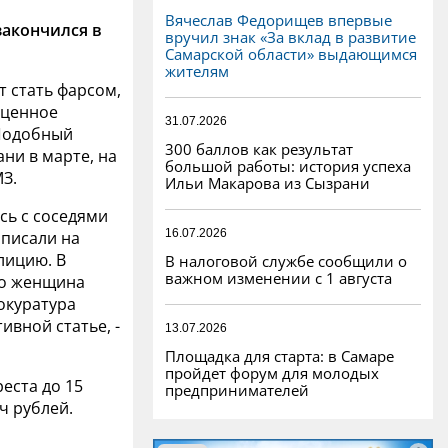
Вячеслав Федорищев впервые
закончился в
вручил знак «За вклад в развитие
Самарской области» выдающимся
жителям
т стать фарсом,
оценное
31.07.2026
 Подобный
300 баллов как результат
ни в марте, на
большой работы: история успеха
З.
Ильи Макарова из Сызрани
сь с соседями
16.07.2026
аписали на
лицию. В
В налоговой службе сообщили о
важном изменении с 1 августа
то женщина
окуратура
вной статье, -
13.07.2026
Площадка для старта: в Самаре
пройдет форум для молодых
реста до 15
предпринимателей
ч рублей.