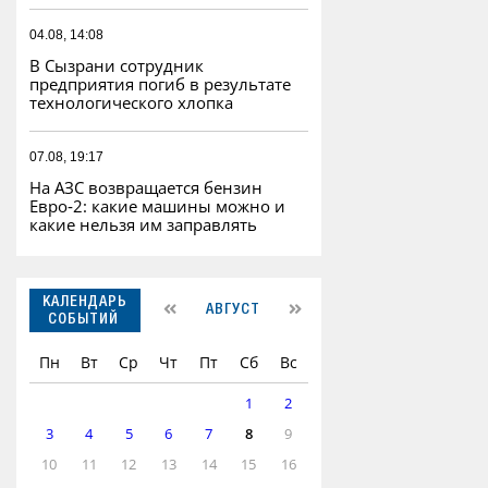
04.08, 14:08
В Сызрани сотрудник
предприятия погиб в результате
технологического хлопка
07.08, 19:17
На АЗС возвращается бензин
Евро‑2: какие машины можно и
какие нельзя им заправлять
КАЛЕНДАРЬ
АВГУСТ
СОБЫТИЙ
Пн
Вт
Ср
Чт
Пт
Сб
Вс
1
2
3
4
5
6
7
8
9
10
11
12
13
14
15
16