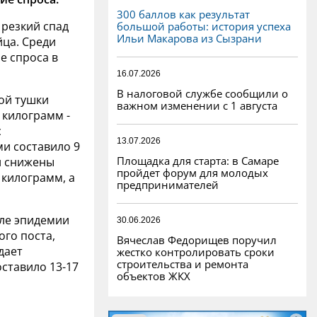
300 баллов как результат
 резкий спад
большой работы: история успеха
Ильи Макарова из Сызрани
йца. Среди
е спроса в
16.07.2026
В налоговой службе сообщили о
ой тушки
важном изменении с 1 августа
 килограмм -
с
13.07.2026
и составило 9
Площадка для старта: в Самаре
и снижены
пройдет форум для молодых
а килограмм, а
предпринимателей
сле эпидемии
30.06.2026
ого поста,
Вячеслав Федорищев поручил
дает
жестко контролировать сроки
строительства и ремонта
оставило 13-17
объектов ЖКХ