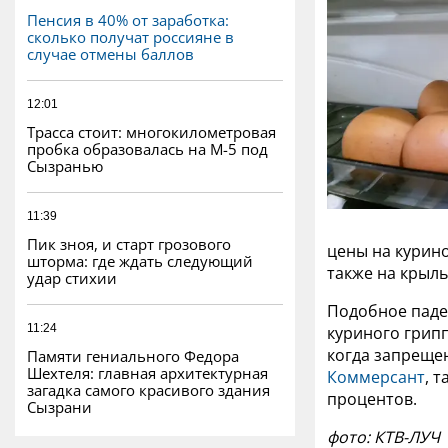
Пенсия в 40% от заработка:
сколько получат россияне в
случае отмены баллов
12:01
Трасса стоит: многокилометровая
пробка образовалась на М-5 под
Сызранью
11:39
Пик зноя, и старт грозового
цены на курино
шторма: где ждать следующий
также на крыль
удар стихии
Подобное паде
11:24
куриного грипп
когда запреще
Памяти гениального Федора
Шехтеля: главная архитектурная
Коммерсант
, 
загадка самого красивого здания
процентов.
Сызрани
фото: КТВ-ЛУЧ