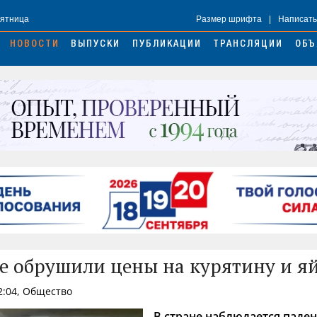
Пятница
Размер шрифта
|
Написать
НОВОСТИ
ВЫПУСКИ
ПУБЛИКАЦИИ
ТРАНСЛЯЦИИ
ОБЪ
 обрушили цены на курятину и я
2:04, Общество
В стране наблюдается паден