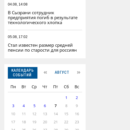
04.08, 14:08
В Сызрани сотрудник
предприятия погиб в результате
технологического хлопка
05.08, 17:02
Стал известен размер средней
пенсии по старости для россиян
КАЛЕНДАРЬ
АВГУСТ
СОБЫТИЙ
Пн
Вт
Ср
Чт
Пт
Сб
Вс
1
2
3
4
5
6
7
8
9
10
11
12
13
14
15
16
17
18
19
20
21
22
23