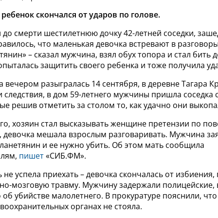
ебенок скончался от ударов по голове.
до смерти шестилетнюю дочку 42-летней соседки, заше
авилось, что маленькая девочка встревают в разговоры
янин» – сказал мужчина, взял обух топора и стал бить 
опыталась защитить своего ребенка и тоже получила уд
 вечером разыгралась 14 сентября, в деревне Тагара К
и следствия, в дом 59-летнего мужчины пришла соседка 
ые решив отметить за столом то, как удачно они выкопа
го, хозяин стал высказывать женщине претензии по пов
, девочка мешала взрослым разговаривать. Мужчина зая
ланетянин и ее нужно убить. Об этом мать сообщила
елям,
пишет
«СИБ.ФМ».
не успела приехать – девочка скончалась от избиения,
но-мозговую травму. Мужчину задержали полицейские,
 об убийстве малолетнего. В прокуратуре пояснили, что
авоохранительных органах не стояла.