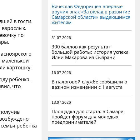
Вячеслав Федорищев впервые
вручил знак «За вклад в развитие
Самарской области» выдающимся
дшей в гости.
жителям
 взрослых.
девочку по
31.07.2026
ары.
300 баллов как результат
большой работы: история успеха
расноярского
Ильи Макарова из Сызрани
с маленькой
ли картошку.
16.07.2026
оду ребенка.
В налоговой службе сообщили о
вил, что
важном изменении с 1 августа
13.07.2026
Площадка для старта: в Самаре
 получив
пройдет форум для молодых
 возбуждено
предпринимателей
 семья ребенка