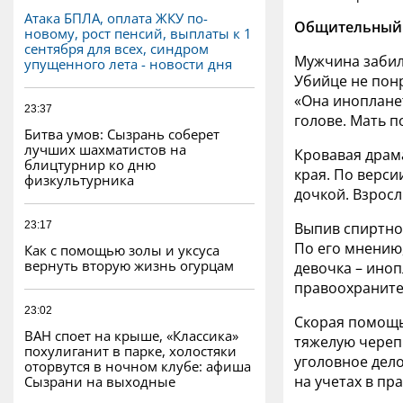
Атака БПЛА, оплата ЖКУ по-
Общительный р
новому, рост пенсий, выплаты к 1
сентября для всех, синдром
Мужчина забил 
упущенного лета - новости дня
Убийце не понр
«Она инопланет
23:37
голове. Мать п
Битва умов: Сызрань соберет
лучших шахматистов на
Кровавая драма
блицтурнир ко дню
края. По верси
физкультурника
дочкой. Взросл
23:17
Выпив спиртно
По его мнению
Как с помощью золы и уксуса
вернуть вторую жизнь огурцам
девочка – иноп
правоохранит
23:02
Скорая помощь 
ВАН споет на крыше, «Классика»
тяжелую череп
похулиганит в парке, холостяки
уголовное дело
оторвутся в ночном клубе: афиша
на учетах в пр
Сызрани на выходные