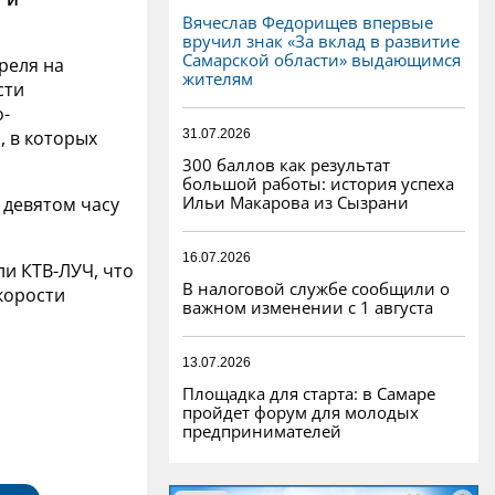
Вячеслав Федорищев впервые
вручил знак «За вклад в развитие
Самарской области» выдающимся
реля на
жителям
сти
о-
31.07.2026
 в которых
300 баллов как результат
большой работы: история успеха
Ильи Макарова из Сызрани
 девятом часу
16.07.2026
и КТВ-ЛУЧ, что
В налоговой службе сообщили о
корости
важном изменении с 1 августа
13.07.2026
Площадка для старта: в Самаре
пройдет форум для молодых
предпринимателей