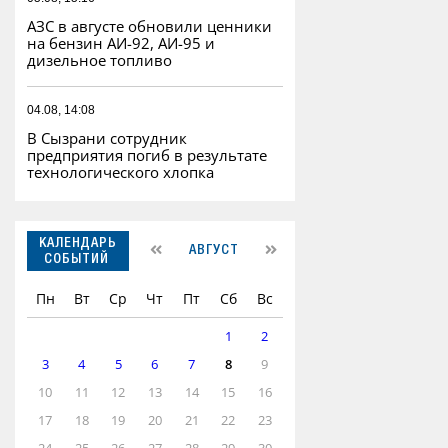
АЗС в августе обновили ценники
на бензин АИ-92, АИ-95 и
дизельное топливо
04.08, 14:08
В Сызрани сотрудник
предприятия погиб в результате
технологического хлопка
КАЛЕНДАРЬ
АВГУСТ
СОБЫТИЙ
Пн
Вт
Ср
Чт
Пт
Сб
Вс
1
2
3
4
5
6
7
8
9
10
11
12
13
14
15
16
17
18
19
20
21
22
23