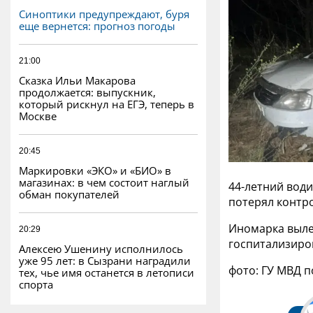
Синоптики предупреждают, буря
еще вернется: прогноз погоды
21:00
Сказка Ильи Макарова
продолжается: выпускник,
который рискнул на ЕГЭ, теперь в
Москве
20:45
Маркировки «ЭКО» и «БИО» в
магазинах: в чем состоит наглый
44-летний води
обман покупателей
потерял контр
Иномарка вылет
20:29
госпитализиров
Алексею Ушенину исполнилось
уже 95 лет: в Сызрани наградили
фото: ГУ МВД п
тех, чье имя останется в летописи
спорта