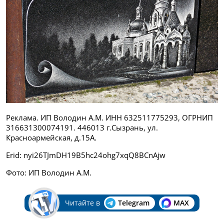
Реклама. ИП Володин А.М. ИНН 632511775293, ОГРНИП
316631300074191. 446013 г.Сызрань, ул.
Красноармейская, д.15А.
Erid: nyi26TJmDH19B5hc24ohg7xqQ8BCnAjw
Фото: ИП Володин А.М.
Читайте в
Telegram
MAX