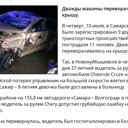
Дважды машины переворач
крышу.
В четверг, 10 июля, в Самар
было зарегистрировано 9 д
транспортных происшествий
пострадали 11 человек. Дв
переворачивались на крышу
Так, в Новокуйбышевске в ч
дня 37-летний водитель за р
автомобиля Chevrole Cruze н
ской потерял управление на большой скорости влетел в
сажир – 8-летняя девочка были доставлены в больницу.
районе на 155,8 км автодороги «Самара – Волгоград» в 
 водитель за рулем Chery допустил грубейшую ошибку н
р.
на перевернулась, водитель был госпитализирован в бо