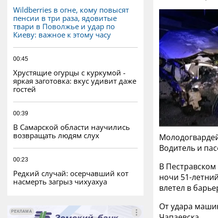
Wildberries в огне, кому повысят
пенсии в три раза, ядовитые
твари в Поволжье и удар по
Киеву: важное к этому часу
00:45
Хрустящие огурцы с куркумой -
яркая заготовка: вкус удивит даже
гостей
00:39
В Самарской области научились
возвращать людям слух
Молодогвардей
Водитель и пас
00:23
В Пестравском 
Редкий случай: осерчавший кот
ночи 51-летний
насмерть загрыз чихуахуа
влетел в барье
От удара маши
РЕКЛАМА
РЕКЛАМА
Чапаевска.