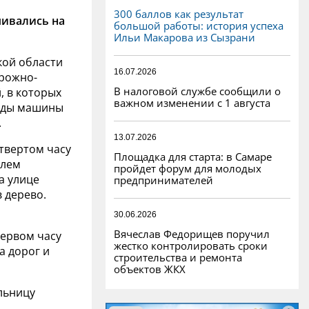
300 баллов как результат
ивались на
большой работы: история успеха
Ильи Макарова из Сызрани
ской области
16.07.2026
орожно-
В налоговой службе сообщили о
, в которых
важном изменении с 1 августа
ажды машины
.
13.07.2026
етвертом часу
Площадка для старта: в Самаре
улем
пройдет форум для молодых
а улице
предпринимателей
 дерево.
30.06.2026
Вячеслав Федорищев поручил
первом часу
жестко контролировать сроки
а дорог и
строительства и ремонта
объектов ЖКХ
льницу