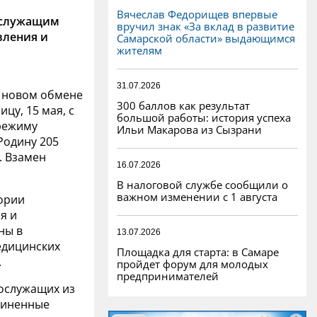
Вячеслав Федорищев впервые
ослужащим
вручил знак «За вклад в развитие
вления и
Самарской области» выдающимся
жителям
31.07.2026
 новом обмене
300 баллов как результат
цу, 15 мая, с
большой работы: история успеха
режиму
Ильи Макарова из Сызрани
Родину 205
. Взамен
16.07.2026
В налоговой службе сообщили о
важном изменении с 1 августа
ории
я и
ны в
13.07.2026
едицинских
Площадка для старта: в Самаре
.
пройдет форум для молодых
предпринимателей
ослужащих из
диненные