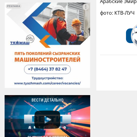
Арабские Эмир
РЕКЛАМА
РЕКЛАМА
фото: КТВ-ЛУЧ
ВЕСТИ ДЕТАЛЬНО