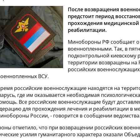
После возвращения военн
предстоит период восстано
прохождения медицинской
реабилитации.
Минобороны РФ сообщает о
военнопленными. Так, в пятни
подконтрольной киевскому 
территории возвращены на 
российских военнослужащих
военнопленных ВСУ.
 время российские военнослужащие находятся на террит
арусь, где им оказывается необходимая психологическа
омощь. Все российские военнослужащие будут доставле
дерацию для прохождения лечения и реабилитации в м
инобороны России, - говорится в сообщении ведомства
оны отметило, что при возвращении российских военн
ические усилия гуманитарного характера оказали Объе