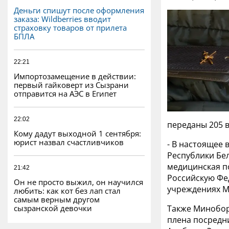
Деньги спишут после оформления
заказа: Wildberries вводит
страховку товаров от прилета
БПЛА
22:21
Импортозамещение в действии:
первый гайковерт из Сызрани
отправится на АЭС в Египет
22:02
переданы 205 
Кому дадут выходной 1 сентября:
юрист назвал счастливчиков
- В настоящее
Республики Бел
медицинская п
21:42
Российскую Фе
Он не просто выжил, он научился
учреждениях М
любить: как кот без лап стал
самым верным другом
сызранской девочки
Также Минобор
плена посредн