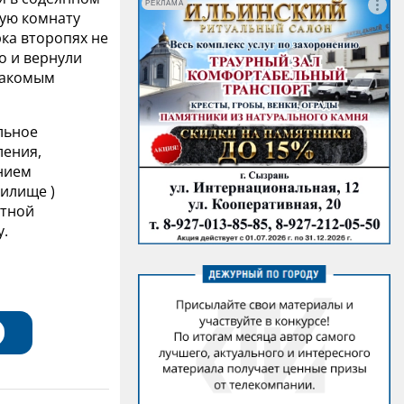
РЕКЛАМА
жую комнату
ка второпях не
о и вернули
накомым
льное
ления,
ением
илище )
стной
у.