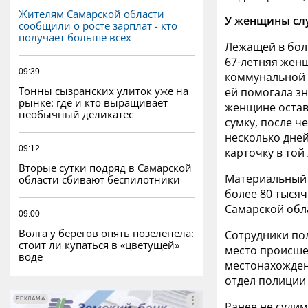
Жителям Самарской области
У женщины слу
сообщили о росте зарплат - кто
получает больше всех
Лежащей в бол
67-летняя жен
09:39
коммунальной к
Тонны сызранских улиток уже на
ей помогала з
рынке: где и кто выращивает
женщине остав
необычный деликатес
сумку, после ч
несколько дней
09:12
карточку в той
Вторые сутки подряд в Самарской
Материальный 
области сбивают беспилотники
более 80 тысяч
Самарской обл
09:00
Волга у берегов опять позеленела:
Сотрудники по
стоит ли купаться в «цветущей»
место происше
воде
местонахожден
отдел полиции
РЕКЛАМА
РЕКЛАМА
Ранее не суди