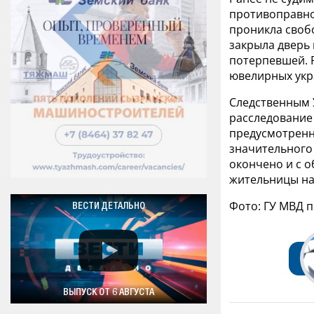
противоправно
проникла свобо
закрыла дверь
потерпевшей. 
ювелирных укр
Следственным 
расследование
предусмотренно
значительного
окончено и с 
жительницы нап
Фото: ГУ МВД 
ВЕСТИ ДЕТАЛЬНО
ВЫПУСК ОТ 6 АВГУСТА