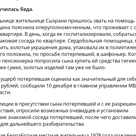
чилась беда.
ьнице жительнице Сызрани пришлось звать на помощь 
щина пояснила оперуполномоченным, что проживает с 
вартире. В день, когда ее госпитализировали, собратьс
накомая соседа по квартире. Сердобольная помощница,
ить золотые украшения дома, упаковала их в полиэтиле
его положила, по просьбе потерпевшей, в шифоньер. Ко
 пенсионерка попросила сына купить ей средства гигие
 же сумке, золотых изделий там уже не было.
ущерб потерпевшая оценила как значительный для себ
 рублей, сообщили 10 декабря в главном управлении МВ
асти.
лиции в присутствии сына потерпевшей и с ее разреше
ствия, опросили возможных очевидцев и установили
ие знакомой соседа потерпевшей, после чего доставил
 для дальнейшего разбирательства.
мая безработная местная жительница 1978 года рождени