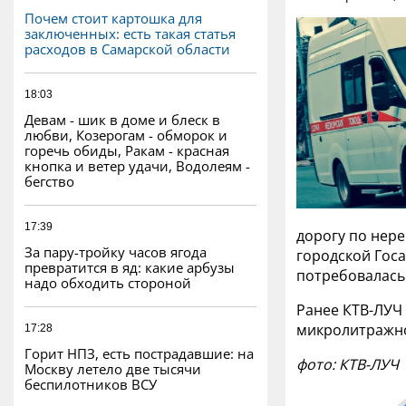
Почем стоит картошка для
заключенных: есть такая статья
расходов в Самарской области
18:03
Девам - шик в доме и блеск в
любви, Козерогам - обморок и
горечь обиды, Ракам - красная
кнопка и ветер удачи, Водолеям -
бегство
17:39
дорогу по нер
За пару-тройку часов ягода
городской Гос
превратится в яд: какие арбузы
потребовалась
надо обходить стороной
Ранее КТВ-ЛУЧ
микролитражно
17:28
Горит НПЗ, есть пострадавшие: на
фото: КТВ-ЛУЧ
Москву летело две тысячи
беспилотников ВСУ