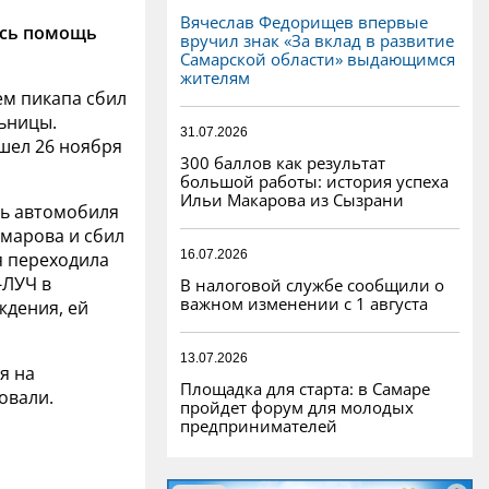
Вячеслав Федорищев впервые
ась помощь
вручил знак «За вклад в развитие
Самарской области» выдающимся
жителям
ем пикапа сбил
ьницы.
31.07.2026
шел 26 ноября
300 баллов как результат
большой работы: история успеха
Ильи Макарова из Сызрани
ль автомобиля
омарова и сбил
16.07.2026
я переходила
-ЛУЧ в
В налоговой службе сообщили о
важном изменении с 1 августа
ждения, ей
13.07.2026
я на
Площадка для старта: в Самаре
овали.
пройдет форум для молодых
предпринимателей