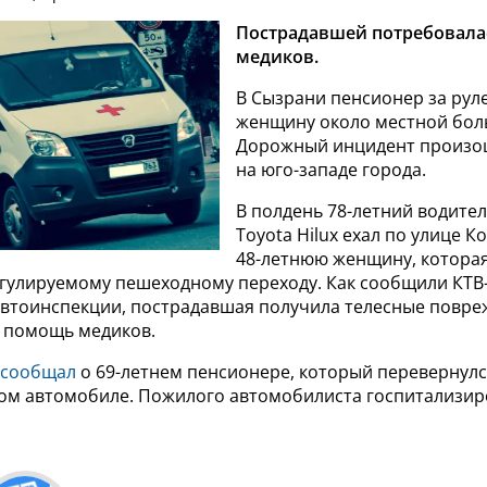
Пострадавшей потребовал
медиков.
В Сызрани пенсионер за рул
женщину около местной бол
Дорожный инцидент произо
на юго-западе города.
В полдень 78-летний водите
Toyota Hilux ехал по улице К
48-летнюю женщину, котора
егулируемому пешеходному переходу. Как сообщили КТВ
автоинспекции, пострадавшая получила телесные повре
 помощь медиков.
сообщал
о 69-летнем пенсионере, который перевернулс
м автомобиле. Пожилого автомобилиста госпитализир