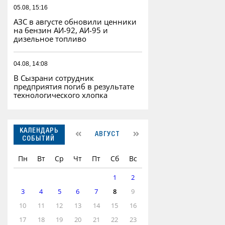
05.08, 15:16
АЗС в августе обновили ценники
на бензин АИ-92, АИ-95 и
дизельное топливо
04.08, 14:08
В Сызрани сотрудник
предприятия погиб в результате
технологического хлопка
КАЛЕНДАРЬ
АВГУСТ
СОБЫТИЙ
Пн
Вт
Ср
Чт
Пт
Сб
Вс
1
2
3
4
5
6
7
8
9
10
11
12
13
14
15
16
17
18
19
20
21
22
23