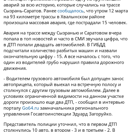
аварий за всю историю, которые случались на трассе
Сызрань-Саратов.
Ранее
сообщалось
, что утром 12 марта
на 93 километре трассы в Хвалынском районе
произошла массовая авария, где пострадали 15 человек.
Авария на трассе между Сызранью и Саратовом вчера
попала в топ новостей и часто в СМИ звучала цифра, что
в ДТП попали двадцать автомобилей. В ГИБДД
подсчитали количество разбитых машин и назвали
окончательную цифру - 15. А все началось с того, что
один из водителей грубо нарушил правила дорожного
движения.
- Водителем грузового автомобиля был допущен занос
автоприцепа, который выехал на встречную полосу и
столкнулся с другим грузовым автомобилем. Далее в
условиях ограниченной видимости на данном участке
дороги произошло еще два ДТП, - сообщил в интервью
порталу
Go64.ru
замначальника регионального
управления Госавтоинспекции Эдуард Загоруйко.
Представитель полиции уточнил, что в первом ДТП
столкнулись 10 авто, в втором - 3 и в третьем - 2. В