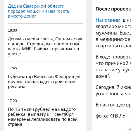
Дед из Самарской области
После проверк
передал мошенникам газеты
вместо денег
Напомним,
в н
квартире много
18:03
мужчины. Еще 
Девам - смех и слезы, Овнам - стук
в медицинское
в дверь, Стрельцам - пополнение
квартиры отра
карты МИР, Рыбам - праздник на
улице
В ходе проверк
что причиной 
17:45
оказание услу
дома".
Губернатор Вячеслав Федорищев
вручил госнаграды строителям
региона
Сегодня, 7 июн
уголовное дело
17:23
В настоящее в
По 15 тысяч рублей на каждого
ребенка: выплату к 1 сентября
фото: КТВ-ЛУЧ
намерены легализовать по всей
стране