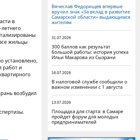
Вячеслав Федорищев впервые
вручил знак «За вклад в развитие
Самарской области» выдающимся
асти в
жителям
-летнего
питализированы
31.07.2026
 все жильцы
300 баллов как результат
большой работы: история успеха
Ильи Макарова из Сызрани
о установлено,
 работ и
16.07.2026
оквартирного
В налоговой службе сообщили о
важном изменении с 1 августа
зрань возбудил
13.07.2026
Площадка для старта: в Самаре
спертизы.
пройдет форум для молодых
предпринимателей