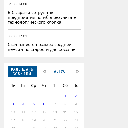
04.08, 14:08
В Сызрани сотрудник
предприятия погиб в результате
технологического хлопка
05.08, 17:02
Стал известен размер средней
пенсии по старости для россиян
КАЛЕНДАРЬ
АВГУСТ
СОБЫТИЙ
Пн
Вт
Ср
Чт
Пт
Сб
Вс
1
2
3
4
5
6
7
8
9
10
11
12
13
14
15
16
17
18
19
20
21
22
23