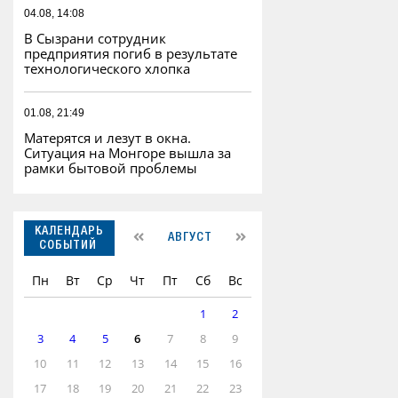
04.08, 14:08
В Сызрани сотрудник
предприятия погиб в результате
технологического хлопка
01.08, 21:49
Матерятся и лезут в окна.
Ситуация на Монгоре вышла за
рамки бытовой проблемы
КАЛЕНДАРЬ
АВГУСТ
СОБЫТИЙ
Пн
Вт
Ср
Чт
Пт
Сб
Вс
1
2
3
4
5
6
7
8
9
10
11
12
13
14
15
16
17
18
19
20
21
22
23