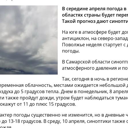
В середине апреля погода в
областях страны будет пер
Такой прогноз дают синопт
На юге в атмосфере будет д
антициклон, на северо-западе
Поволжье неделя стартует с
погоды.
В Самарской области синопт
атмосферного давления и по
Так, сегодня в ночь в регион
еременная облачность, местами ожидается небольшой д
здуха до 5 градусов тепла. Днем в понедельник, 8 апреля
и также пройдут дожди, утром будет наблюдаться туман
кажут от 11 до плюс 15 градусов.
актер погоды существенно не изменится, но в дневные 
 до 13-18 градусов. В среду, 10 апреля, синоптики такж
дождя.