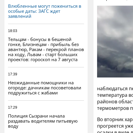
Влюбленные могут пожениться в
особые даты: ЗАГС ждет
заявлений
18:03
Тельцам - бонусы в бешеной
гонке, Близнецам - прибыль без
авантюр, Ракам - перекрой планов
на ходу, Львам - старт больших
проектов: гороскоп на 7 августа
17:39
Неожиданные помощники на
огороде: дачникам посоветовали
наблюдаться п
подружиться с жабами
температура во
районов област
термометров по
17:29
Полиция Сызрани начала
Во вторник хар
раздавать водителям питьевую
прогреется уже
воду
осадки в виде 