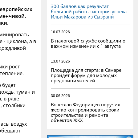
300 баллов как результат
 европейских
большой работы: история успеха
еменчивой.
Ильи Макарова из Сызрани
ики.
16.07.2026
оминировать
В налоговой службе сообщили о
 - циклона, а в
важном изменении с 1 августа
 дождливой
13.07.2026
ики рост
Площадка для старта: в Самаре
тепление.
пройдет форум для молодых
предпринимателей
е будет
ождь, туман и
30.06.2026
, в ряде
Вячеслав Федорищев поручил
, столбики
жестко контролировать сроки
строительства и ремонта
объектов ЖКХ
часы воздух
е обещают