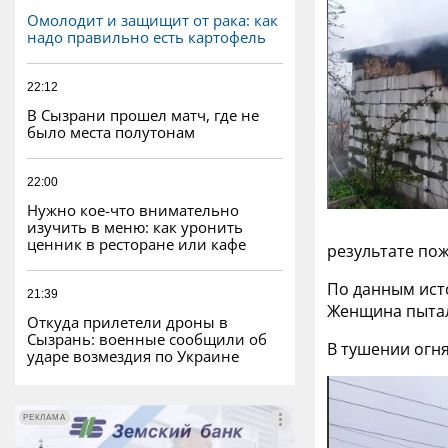
Омолодит и защищит от рака: как
надо правильно есть картофель
22:12
В Сызрани прошел матч, где не
было места полутонам
22:00
Нужно кое-что внимательно
изучить в меню: как уронить
ценник в ресторане или кафе
результате пож
По данным исто
21:39
Женщина пытал
Откуда прилетели дроны в
Сызрань: военные сообщили об
В тушении огня
ударе возмездия по Украине
РЕКЛАМА
РЕКЛАМА