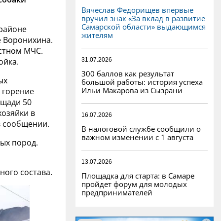
Вячеслав Федорищев впервые
вручил знак «За вклад в развитие
Самарской области» выдающимся
районе
жителям
е Воронихина.
стном МЧС.
31.07.2026
ойка.
300 баллов как результат
ых
большой работы: история успеха
Ильи Макарова из Сызрани
 горение
ощади 50
хозяйки в
16.07.2026
в сообщении.
В налоговой службе сообщили о
важном изменении с 1 августа
ых пород.
13.07.2026
ного состава.
Площадка для старта: в Самаре
пройдет форум для молодых
предпринимателей