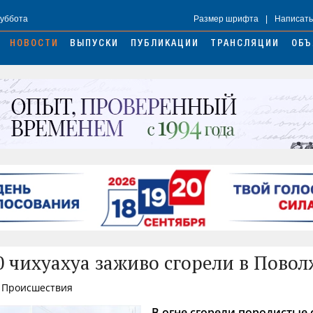
Суббота
Размер шрифта
|
Написать
НОВОСТИ
ВЫПУСКИ
ПУБЛИКАЦИИ
ТРАНСЛЯЦИИ
ОБЪ
0 чихуахуа заживо сгорели в Повол
, Происшествия
В огне сгорели породистые 