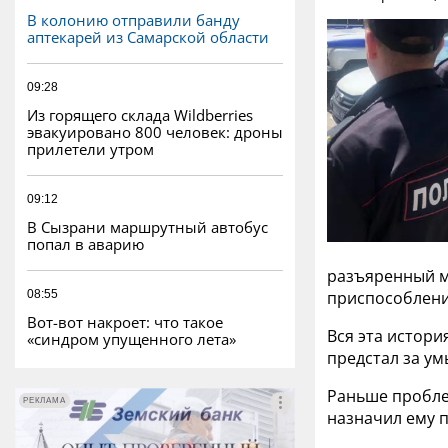
В колонию отправили банду
аптекарей из Самарской области
09:28
Из горящего склада Wildberries
эвакуировано 800 человек: дроны
прилетели утром
09:12
В Сызрани маршрутный автобус
попал в аварию
разъяренный м
08:55
приспособлени
Вот-вот накроет: что такое
Вся эта истори
«синдром упущенного лета»
предстал за у
Раньше проблем
РЕКЛАМА
РЕКЛАМА
назначил ему 