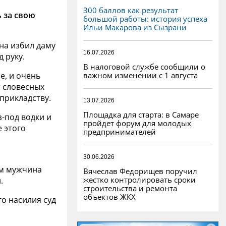
300 баллов как результат
 за свою
большой работы: история успеха
Ильи Макарова из Сызрани
на избил даму
16.07.2026
 руку.
В налоговой службе сообщили о
важном изменении с 1 августа
е, и очень
 словесных
прикладству.
13.07.2026
Площадка для старта: в Самаре
з-под водки и
пройдет форум для молодых
е этого
предпринимателей
м
30.06.2026
ым мужчина
Вячеслав Федорищев поручил
жестко контролировать сроки
.
строительства и ремонта
объектов ЖКХ
го насилия суд