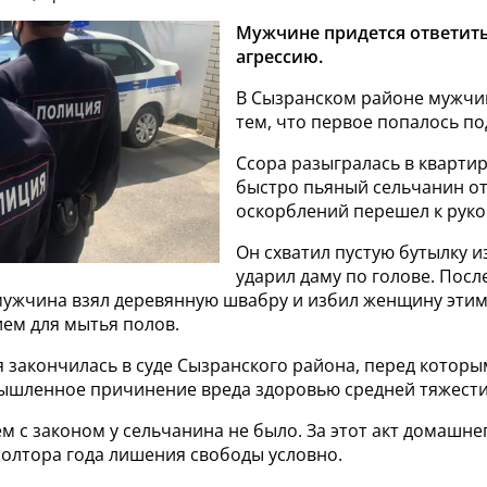
Мужчине придется ответить
агрессию.
В Сызранском районе мужчи
тем, что первое попалось под
Ссора разыгралась в квартир
быстро пьяный сельчанин от
оскорблений перешел к руко
Он схватил пустую бутылку и
ударил даму по голове. Посл
ужчина взял деревянную швабру и избил женщину эти
ем для мытья полов.
я закончилась в суде Сызранского района, перед котор
мышленное причинение вреда здоровью средней тяжести
 с законом у сельчанина не было. За этот акт домашне
полтора года лишения свободы условно.