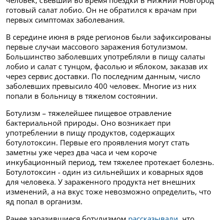
человек, съевший во время поездки в Нижний Новгород
готовый салат лобио. Он не обратился к врачам при
первых симптомах заболевания.
В середине июня в ряде регионов были зафиксированы
первые случаи массового заражения ботулизмом.
Большинство заболевших употребляли в пищу салаты
лобио и салат с тунцом, фасолью и яблоком, заказав их
через сервис доставки. По последним данным, число
заболевших превысило 400 человек. Многие из них
попали в больницу в тяжелом состоянии.
Ботулизм – тяжелейшее пищевое отравление
бактериальной природы. Оно возникает при
употреблении в пищу продуктов, содержащих
ботулотоксин. Первые его проявления могут стать
заметны уже через два часа и чем короче
инкубационный период, тем тяжелее протекает болезнь.
Ботулотоксин - один из сильнейших и коварных ядов
для человека. У зараженного продукта нет внешних
изменений, а на вкус тоже невозможно определить, что
яд попал в организм.
Ранее заразившиеся ботулизмом
рассказывали
, что