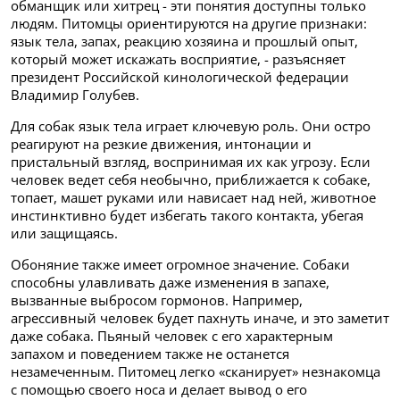
обманщик или хитрец - эти понятия доступны только
людям. Питомцы ориентируются на другие признаки:
язык тела, запах, реакцию хозяина и прошлый опыт,
который может искажать восприятие, - разъясняет
президент Российской кинологической федерации
Владимир Голубев.
Для собак язык тела играет ключевую роль. Они остро
реагируют на резкие движения, интонации и
пристальный взгляд, воспринимая их как угрозу. Если
человек ведет себя необычно, приближается к собаке,
топает, машет руками или нависает над ней, животное
инстинктивно будет избегать такого контакта, убегая
или защищаясь.
Обоняние также имеет огромное значение. Собаки
способны улавливать даже изменения в запахе,
вызванные выбросом гормонов. Например,
агрессивный человек будет пахнуть иначе, и это заметит
даже собака. Пьяный человек с его характерным
запахом и поведением также не останется
незамеченным. Питомец легко «сканирует» незнакомца
с помощью своего носа и делает вывод о его