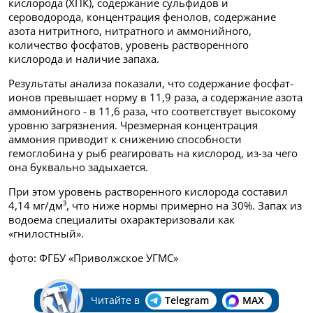
кислорода (ХПК), содержание сульфидов и
сероводорода, концентрация фенолов, содержание
азота нитритного, нитратного и аммонийного,
количество фосфатов, уровень растворенного
кислорода и наличие запаха.
Результаты анализа показали, что содержание фосфат-
ионов превышает норму в 11,9 раза, а содержание азота
аммонийного - в 11,6 раза, что соответствует высокому
уровню загрязнения. Чрезмерная концентрация
аммония приводит к снижению способности
гемоглобина у рыб реагировать на кислород, из-за чего
она буквально задыхается.
При этом уровень растворенного кислорода составил
4,14 мг/дм³, что ниже нормы примерно на 30%. Запах из
водоема специалиты охарактеризовали как
«гнилостный».
фото: ФГБУ «Приволжское УГМС»
Читайте в
Telegram
MAX