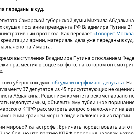
а переданы в суд.
епутата Самарской губернской думы Михаила Абдалкина
х слушал послание президента РФ Владимира Путина 21
инистративный протокол. Как передает
«Говорит Москва
кредитации армии, материалы дела уже переданы в суд,
назначено на 7 марта.
 время выступления Владимира Путина с посланием Фед
кин разместил в соцсетях фото, на котором он смотрит
х.
ской губернской думе
обсудили перфоманс депутата
. На
егламенту 37 депутатов из 45 присутствующих не оцени
иста Абдалкина. Решением комитета рекомендовано п
тать недопустимым, объявить ему публичное порицание
амарского КПРФ рассмотреть вопрос о наложении на деп
рименении крайней меры в виде исключения из партии.
ани мировой катастрофы. Ерничать, юродствовать в этот 
йчас больно что партию КПРФ опорочил человек, котор