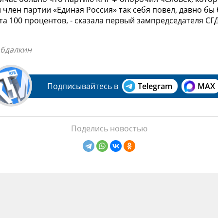
ы член партии «Единая Россия» так себя повел, давно б
а 100 процентов, - сказала первый зампредседателя С
Абдалкин
Подписывайтесь в
Telegram
MAX
Поделись новостью