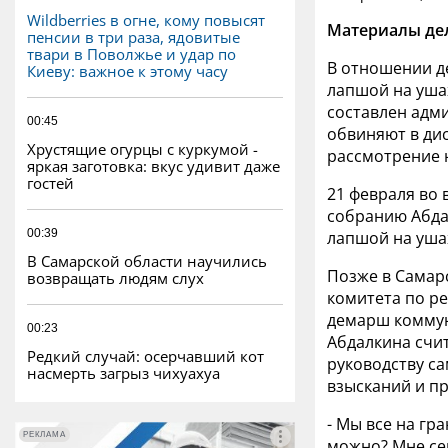
Wildberries в огне, кому повысят
Материалы дел
пенсии в три раза, ядовитые
твари в Поволжье и удар по
В отношении д
Киеву: важное к этому часу
лапшой на уша
составлен адм
00:45
обвиняют в дис
Хрустящие огурцы с куркумой -
рассмотрение 
яркая заготовка: вкус удивит даже
гостей
21 февраля во
собранию Абдал
00:39
лапшой на уша
В Самарской области научились
Позже в Самар
возвращать людям слух
комитета по р
демарш коммун
00:23
Абдалкина счи
Редкий случай: осерчавший кот
руководству с
насмерть загрыз чихуахуа
взысканий и п
- Мы все на гр
РЕКЛАМА
РЕКЛАМА
можно? Мне се