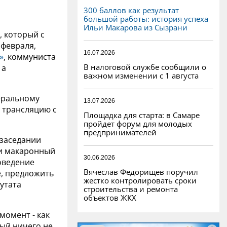
300 баллов как результат
большой работы: история успеха
Ильи Макарова из Сызрани
, который с
 февраля,
16.07.2026
»
, коммуниста
В налоговой службе сообщили о
 а
важном изменении с 1 августа
еральному
13.07.2026
 трансляцию с
Площадка для старта: в Самаре
пройдет форум для молодых
предпринимателей
 заседании
ли макаронный
30.06.2026
оведение
Вячеслав Федорищев поручил
, предложить
жестко контролировать сроки
утата
строительства и ремонта
объектов ЖКХ
момент - как
ый ничего не