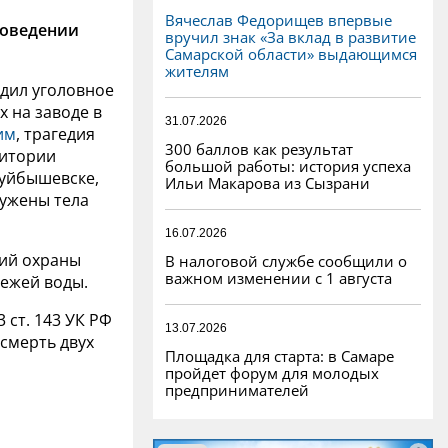
Вячеслав Федорищев впервые
роведении
вручил знак «За вклад в развитие
Самарской области» выдающимся
жителям
дил уголовное
х на заводе в
31.07.2026
им
, трагедия
300 баллов как результат
ритории
большой работы: история успеха
куйбышевске,
Ильи Макарова из Сызрани
ружены тела
16.07.2026
ний охраны
В налоговой службе сообщили о
важном изменении с 1 августа
вежей воды.
 ст. 143 УК РФ
13.07.2026
смерть двух
Площадка для старта: в Самаре
пройдет форум для молодых
предпринимателей