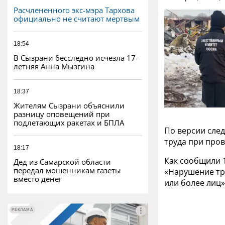
Расчлененного экс-мэра Тархова
официально не считают мертвым
18:54
В Сызрани бесследно исчезла 17-
летняя Анна Мызгина
18:37
Жителям Сызрани объяснили
разницу оповещений при
подлетающих ракетах и БПЛА
По версии сле
труда при про
18:17
Как сообщили 1
Дед из Самарской области
передал мошенникам газеты
«Нарушение тр
вместо денег
или более лиц»
РЕКЛАМА
РЕКЛАМА