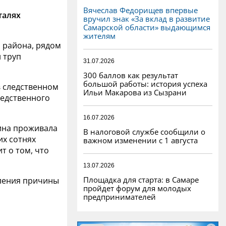
Вячеслав Федорищев впервые
талях
вручил знак «За вклад в развитие
Самарской области» выдающимся
жителям
о района, рядом
 труп
31.07.2026
300 баллов как результат
большой работы: история успеха
в следственном
Ильи Макарова из Сызрани
ледственного
16.07.2026
ина проживала
В налоговой службе сообщили о
их сотнях
важном изменении с 1 августа
т о том, что
13.07.2026
Площадка для старта: в Самаре
вления причины
пройдет форум для молодых
предпринимателей