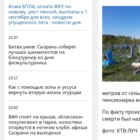
Атака БПЛА, оплата ЖКУ по-
новому, рост пенсий, выплаты к 1
сентября для всех, синдром
упущенного лета - новости дня
23:37
Битва умов: Сызрань соберет
лучших шахматистов на
блицтурнир ко дню
физкультурника
23:17
Как с помощью золы и уксуса
вернуть вторую жизнь огурцам
метров от сель
пенсионерка мо
23:02
По факту прои
ВАН споет на крыше, «Классика»
смерти был наз
похулиганит в парке, холостяки
оторвутся в ночном клубе: афиша
фото: КТВ-ЛУЧ
Сызрани на выходные