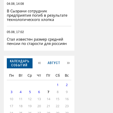
04.08, 14:08
В Сызрани сотрудник
предприятия погиб в результате
технологического хлопка
05.08, 17:02
Стал известен размер средней
пенсии по старости для россиян
КАЛЕНДАРЬ
АВГУСТ
СОБЫТИЙ
Пн
Вт
Ср
Чт
Пт
Сб
Вс
1
2
3
4
5
6
7
8
9
10
11
12
13
14
15
16
17
18
19
20
21
22
23