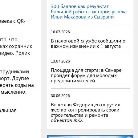
300 баллов как результат
большой работы: история успеха
Ильи Макарова из Сызрани
века с QR-
16.07.2026
тр, что,
В налоговой службе сообщили о
важном изменении с 1 августа
уках охранник
видео. Ролик
13.07.2026
Площадка для старта: в Самаре
отрудниками
пройдет форум для молодых
порт. Другие
предпринимателей
ерять коды на
смысленно,
30.06.2026
Вячеслав Федорищев поручил
жестко контролировать сроки
большая
строительства и ремонта
объектов ЖКХ