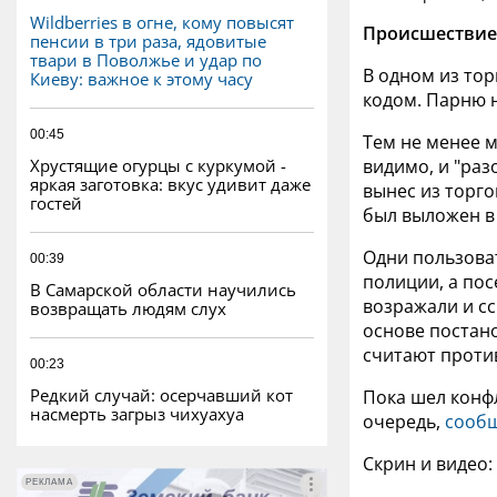
Wildberries в огне, кому повысят
Происшествие 
пенсии в три раза, ядовитые
твари в Поволжье и удар по
В одном из тор
Киеву: важное к этому часу
кодом.
Парню н
00:45
Тем не менее м
Хрустящие огурцы с куркумой -
видимо,
и "раз
яркая заготовка: вкус удивит даже
вынес из торго
гостей
был выложен в 
Одни пользова
00:39
полиции, а пос
В Самарской области научились
возражали и с
возвращать людям слух
основе постан
считают проти
00:23
Редкий случай: осерчавший кот
Пока шел конф
насмерть загрыз чихуахуа
очередь,
сооб
Скрин и видео
РЕКЛАМА
РЕКЛАМА