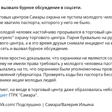
вызвало бурное обсуждение в соцсети.
говых центров Самары охрана не пустила молодого чело
е хватило паспорта, которого у него не было.
олодой человек настойчиво прорывался в торговый цен
огрело" охрану торгового центра. Парня буквально на р
вого центра, а в это время друзья снимали инцидент на 
сеть и вызвал бурное обсуждение.
тели яростно доказывали, что охранники не являются с
ему не имели права требовать у молодого человека пас
сылались на то, что охранники были уполномочены пров
овлений губернатора. Проверять коды без паспорта бес
вники акции молодых людей.
ликт, на входе в торговый центр даже образовалась не
щает
ГТРК "Самара".
: Vk.com/ Подслушано | Самара/Валерия Ильина