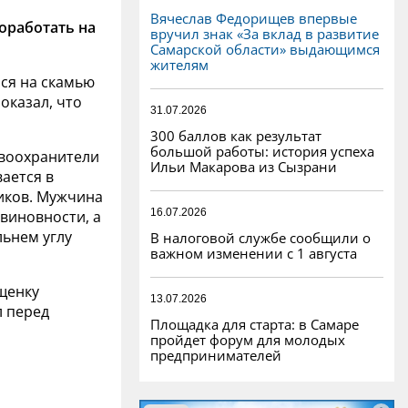
Вячеслав Федорищев впервые
оработать на
вручил знак «За вклад в развитие
Самарской области» выдающимся
жителям
ся на скамью
оказал, что
31.07.2026
300 баллов как результат
большой работы: история успеха
воохранители
Ильи Макарова из Сызрани
ается в
иков. Мужчина
16.07.2026
евиновности, а
льнем углу
В налоговой службе сообщили о
важном изменении с 1 августа
ещенку
13.07.2026
л перед
Площадка для старта: в Самаре
пройдет форум для молодых
предпринимателей