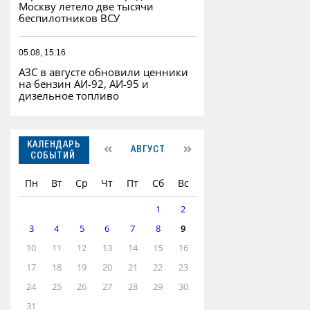
Москву летело две тысячи
беспилотников ВСУ
05.08, 15:16
АЗС в августе обновили ценники
на бензин АИ-92, АИ-95 и
дизельное топливо
КАЛЕНДАРЬ
АВГУСТ
СОБЫТИЙ
Пн
Вт
Ср
Чт
Пт
Сб
Вс
1
2
3
4
5
6
7
8
9
10
11
12
13
14
15
16
17
18
19
20
21
22
23
24
25
26
27
28
29
30
31