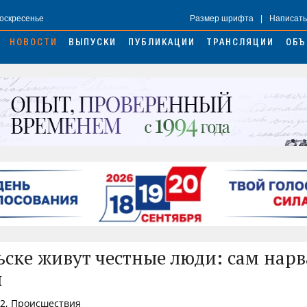
Воскресенье
Размер шрифта
|
Написать
НОВОСТИ
ВЫПУСКИ
ПУБЛИКАЦИИ
ТРАНСЛЯЦИИ
ОБЪ
ьске живут честные люди: сам нарв
л
12, Происшествия