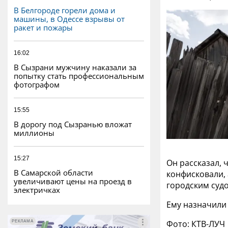
В Белгороде горели дома и
машины, в Одессе взрывы от
ракет и пожары
16:02
В Сызрани мужчину наказали за
попытку стать профессиональным
фотографом
15:55
В дорогу под Сызранью вложат
миллионы
15:27
Он рассказал, 
В Самарской области
конфисковали, 
увеличивают цены на проезд в
городским суд
электричках
Ему назначили 
Фото: КТВ-ЛУЧ
РЕКЛАМА
РЕКЛАМА