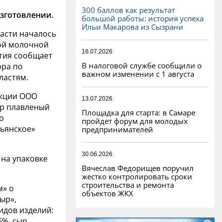
300 баллов как результат
зготовлении.
большой работы: история успеха
Ильи Макарова из Сызрани
асти началось
ой молочной
16.07.2026
тия сообщает
В налоговой службе сообщили о
ора по
важном изменении с 1 августа
ластям.
укции ООО
13.07.2026
ыр плавленый
Площадка для старта: в Самаре
о
пройдет форум для молодых
тьянское»
предпринимателей
30.06.2026
на упаковке
Вячеслав Федорищев поручил
жестко контролировать сроки
строительства и ремонта
м» о
объектов ЖКХ
ыр»,
идов изделий:
5%, сыр