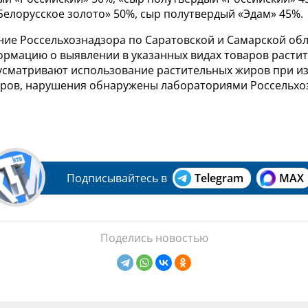
Белорусское золото» 50%, сыр полутвердый «Эдам» 45%.
ние Россельхознадзора по Саратовской и Самарской об
рмацию о выявлении в указанных видах товаров расти
усматривают использование растительных жиров при и
ров, нарушения обнаружены лабораториями Россельхоз
Подписывайтесь в
Telegram
MAX
Поделись новостью