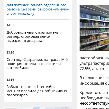
Для жителей самого отдаленного
района Сызрани откроют «умную»
спортплощадку
14:01
Добровольный отказ изменит
размер: страховая пенсия
вырастет в два раза
13:36
пастообразный
Стоп под Сызранью: на трассе М-5
ультрапастери
полиция тотально «шерстила»
автомобили
72,5%, а также
В нарушение з
13:16
информация об
Забыл - плати: с 1 сентября
меняют правила для забывчивых
Кроме того, а
пассажиров
необходимости
несоответствую
сыр полутверд