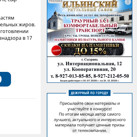
РЕКЛАМА
ластям
тельных жиров.
зготовлении
надзора в 17