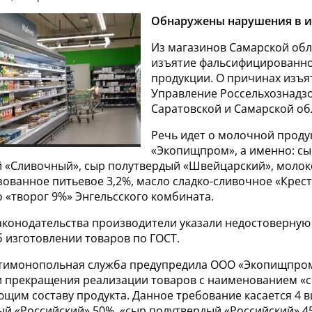
Обнаружены нарушения в и
Из магазинов Самарской обл
изъятие фальсифицированн
продукции. О причинах изъя
Управление Россельхознадз
Саратовской и Самарской об
Речь идет о молочной прод
«Экопищпром», а именно: с
 «Сливочный», сыр полутвердый «Швейцарский», молок
зованное питьевое 3,2%, масло сладко-сливочное «Крес
 о «творог 9%» Энгельсского комбината.
аконодательства производители указали недостоверную 
 изготовлении товаров по ГОСТ.
нтимонопольная служба предупредила ООО «Экопищпро
 прекращения реализации товаров с наименованием «с
щим составу продукта. Данное требование касается 4 в
ый «Российский» 50%, «сыр полутвердый «Российский» 4