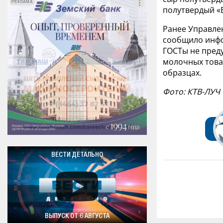
РЕКЛАМА
РЕКЛАМА
полутвердый «
Ранее Управле
сообщило инфо
ГОСТы не пред
молочных това
образцах.
Фото: КТВ-ЛУЧ
ВЕСТИ ДЕТАЛЬНО
ВЫПУСК ОТ 6 АВГУСТА