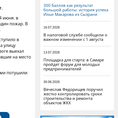
300 баллов как результат
т.
большой работы: история успеха
Ильи Макарова из Сызрани
4 июня. в
дин пожар. В
16.07.2026
.
В налоговой службе сообщили о
важном изменении с 1 августа
ступило в
На улицу
воге выехал
13.07.2026
авшие на место
Площадка для старта: в Самаре
пройдет форум для молодых
предпринимателей
ами потушили
30.06.2026
Вячеслав Федорищев поручил
жестко контролировать сроки
строительства и ремонта
объектов ЖКХ