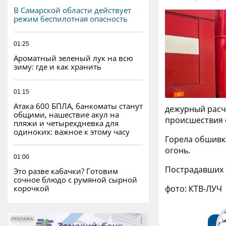
В Самарской области действует
режим беспилотная опасность
01:25
Ароматный зеленый лук на всю
зиму: где и как хранить
01:15
Атака 600 БПЛА, банкоматы станут
дежурный расч
общими, нашествие акул на
происшествия 
пляжи и четырехдневка для
одиноких: важное к этому часу
Горела обшивк
огонь.
01:00
Пострадавших в
Это разве кабачки? Готовим
сочное блюдо с румяной сырной
корочкой
фото: КТВ-ЛУЧ
РЕКЛАМА
РЕКЛАМА