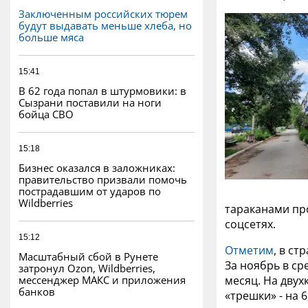
Заключенным российских тюрем
будут выдавать меньше хлеба, но
больше мяса
15:41
В 62 года попал в штурмовики: в
Сызрани поставили на ноги
бойца СВО
15:18
Бизнес оказался в заложниках:
правительство призвали помочь
пострадавшим от ударов по
Wildberries
тараканами пр
соцсетях.
15:12
Отметим
, в с
Масштабный сбой в Рунете
За ноябрь в ср
затронул Ozon, Wildberries,
мессенджер МАКС и приложения
месяц. На двух
банков
«трешки» - на 6