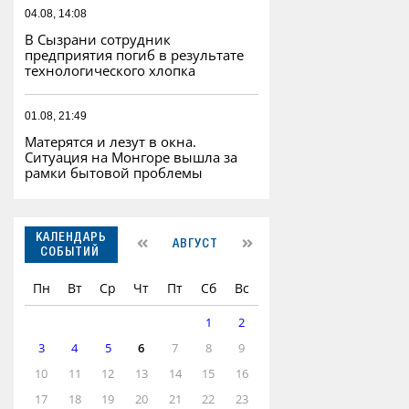
04.08, 14:08
В Сызрани сотрудник
предприятия погиб в результате
технологического хлопка
01.08, 21:49
Матерятся и лезут в окна.
Ситуация на Монгоре вышла за
рамки бытовой проблемы
КАЛЕНДАРЬ
АВГУСТ
СОБЫТИЙ
Пн
Вт
Ср
Чт
Пт
Сб
Вс
1
2
3
4
5
6
7
8
9
10
11
12
13
14
15
16
17
18
19
20
21
22
23