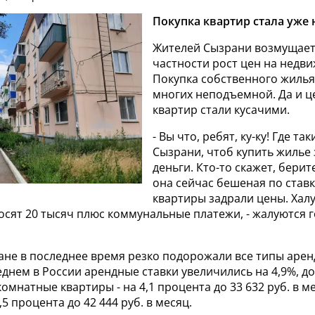
Покупка квартир стала уже
Жителей Сызрани возмущает 
частности рост цен на недв
Покупка собственного жилья 
многих неподъемной. Да и ц
квартир стали кусачими.
- Вы что, ребят, ку-ку! Где та
Сызрани, чтоб купить жилье 
деньги. Кто-то скажет, берит
она сейчас бешеная по став
квартиры задрали цены. Хал
осят 20 тысяч плюс коммунальные платежи, - жалуются 
тране в последнее время резко подорожали все типы арен
еднем в России арендные ставки увеличились на 4,9%, до 
комнатные квартиры - на 4,1 процента до 33 632 руб. в м
,5 процента до 42 444 руб. в месяц.