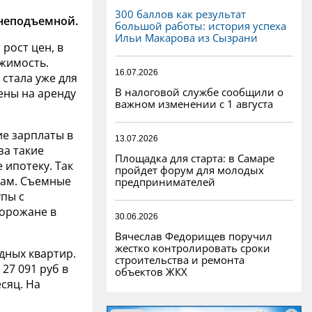
300 баллов как результат
 неподъемной.
большой работы: история успеха
Ильи Макарова из Сызрани
рост цен, в
ижимость.
16.07.2026
стала уже для
В налоговой службе сообщили о
ены на аренду
важном изменении с 1 августа
кие зарплаты в
13.07.2026
за такие
Площадка для старта: в Самаре
е ипотеку. Так
пройдет форум для молодых
кам. Съемные
предпринимателей
упы с
горожане в
30.06.2026
Вячеслав Федорищев поручил
жестко контролировать сроки
дных квартир.
строительства и ремонта
27 091 руб в
объектов ЖКХ
есяц. На