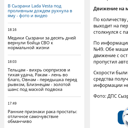
В Сызрани Lada Vesta под
Движение на м
проливным дождем рухнула в
яму - фото и видео
По количеству
выходит на пе
18:16
столкнулся с п
Медики Сызрани за десять дней
вернули бойца СВО к
По информации
нормальной жизни
№49. Обе машин
движение с ост
пропустил авто
18:03
Тельцам - вихрь сюрпризов и
Скорости были 
тихая удача, Ракам - лень во
средства полу
благо, Овнам - передышка перед
рывком, Близнецам - золотой
информации не
шанс под маской подвоха
Фото: ДПС Сыз
17:49
Ранние признаки рака простаты:
отличное самочувствие
обманчиво