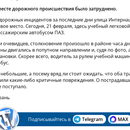
есте дорожного происшествия было затруднено.
 дорожных инцидентов за последние дни улица Интерн
рвое место.
Сегодня, 21 февраля, здесь
учебный легково
ассажирским автобусом ПАЗ.
 очевидцев, столкновение произошло в районе часа дн
ы двигались в попутном направлении и, судя по фото, 
ановки. Скорее всего, водитель за рулем учебной маши
бус.
небольшие, а посему вряд ли стоит ожидать. что оба т
чили какие-либо критичные повреждения. О пострадавш
 поступало.
рань
Подписывайтесь в
Telegram
MAX