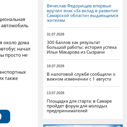
Вячеслав Федорищев впервые
вручил знак «За вклад в развитие
Самарской области» выдающимся
ациональная
жителям
й автомобиль
31.07.2026
300 баллов как результат
я около дома
большой работы: история успеха
автобус начал
Ильи Макарова из Сызрани
ны просто не
16.07.2026
ранспортных
В налоговой службе сообщили о
их также
важном изменении с 1 августа
13.07.2026
Площадка для старта: в Самаре
пройдет форум для молодых
предпринимателей