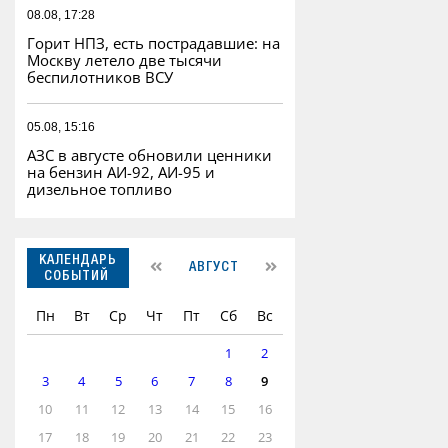
08.08, 17:28
Горит НПЗ, есть пострадавшие: на
Москву летело две тысячи
беспилотников ВСУ
05.08, 15:16
АЗС в августе обновили ценники
на бензин АИ-92, АИ-95 и
дизельное топливо
КАЛЕНДАРЬ
АВГУСТ
СОБЫТИЙ
Пн
Вт
Ср
Чт
Пт
Сб
Вс
1
2
3
4
5
6
7
8
9
10
11
12
13
14
15
16
17
18
19
20
21
22
23