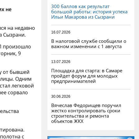
300 баллов как результат
х не
большой работы: история успеха
Ильи Макарова из Сызрани
ся на недавно
16.07.2026
в Сызрани.
В налоговой службе сообщили о
важном изменении с 1 августа
П произошло
орник, 9
13.07.2026
Площадка для старта: в Самаре
у от бывшей
пройдет форум для молодых
улицы. Одним
предпринимателей
стал легковой
нее сорвало
30.06.2026
Вячеслав Федорищев поручил
жестко контролировать сроки
ельства
строительства и ремонта
объектов ЖКХ
нтирована.
полотна с