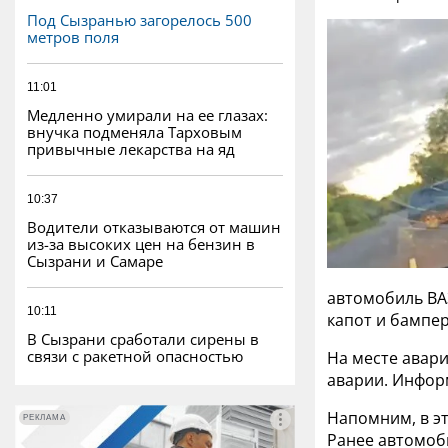
Под Сызранью загорелось 500
метров поля
11:01
Медленно умирали на ее глазах:
внучка подменяла Тарховым
привычные лекарства на яд
10:37
Водители отказываются от машин
из-за высоких цен на бензин в
Сызрани и Самаре
автомобиль ВАЗ
10:11
капот и бампер
В Сызрани сработали сирены в
связи с ракетной опасностью
На месте авар
аварии. Инфор
Напомним, в э
РЕКЛАМА
РЕКЛАМА
Ранее автомоб