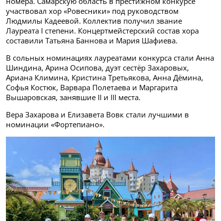
номера. Самарскую область в престижном конкурсе
участвовал хор «Ровесники» под руководством
Людмилы Кадеевой. Коллектив получил звание
Лауреата I степени. Концертмейстерский состав хора
составили Татьяна Баннова и Мария Шафиева.
В сольных номинациях лауреатами конкурса стали Анна
Шиндина, Арина Осипова, дуэт сестёр Захаровых,
Ариана Климина, Кристина Третьякова, Анна Дёмина,
Софья Костюк, Варвара Полетаева и Маргарита
Вышаровская, занявшие II и III места.
Вера Захарова и Елизавета Вовк стали лучшими в
номинации «Фортепиано».