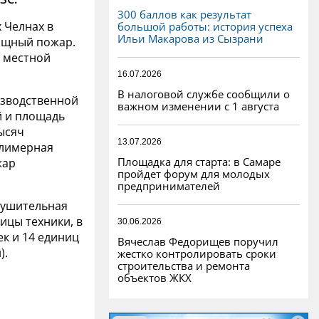
300 баллов как результат
 Челнах в
большой работы: история успеха
Ильи Макарова из Сызрани
ощный пожар.
в местной
16.07.2026
В налоговой службе сообщили о
изводственной
важном изменении с 1 августа
й и площадь
ысяч
13.07.2026
олимерная
Площадка для старта: в Самаре
жар
пройдет форум для молодых
предпринимателей
нушительная
ницы техники, в
30.06.2026
ек и 14 единиц
Вячеслав Федорищев поручил
).
жестко контролировать сроки
строительства и ремонта
объектов ЖКХ