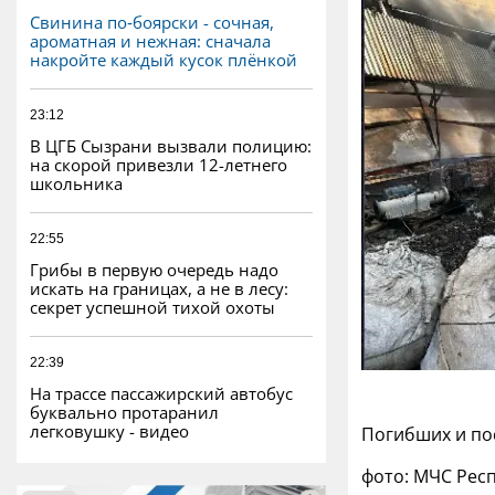
Свинина по‑боярски - сочная,
ароматная и нежная: сначала
накройте каждый кусок плёнкой
23:12
В ЦГБ Сызрани вызвали полицию:
на скорой привезли 12-летнего
школьника
22:55
Грибы в первую очередь надо
искать на границах, а не в лесу:
секрет успешной тихой охоты
22:39
На трассе пассажирский автобус
буквально протаранил
легковушку - видео
Погибших и по
фото: МЧС Рес