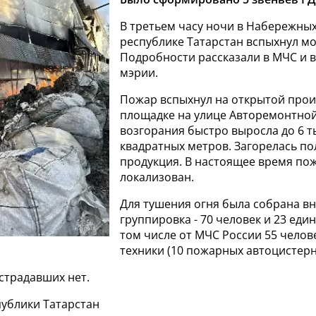
В третьем часу ночи в Набережных
республике Татарстан вспыхнул м
Подробности рассказали в МЧС и 
мэрии.
Пожар вспыхнул на открытой про
площадке на улице Авторемонтно
возгорания быстро выросла до 6 т
квадратных метров. Загорелась п
продукция. В настоящее время по
локализован.
Для тушения огня была собрана в
группировка - 70 человек и 23 еди
том числе от МЧС России 55 челов
техники (10 пожарных автоцистерн
страдавших нет.
публики Татарстан