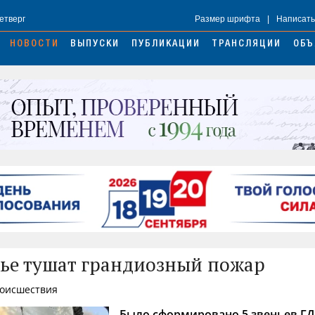
Четверг
Размер шрифта
|
Написать
НОВОСТИ
ВЫПУСКИ
ПУБЛИКАЦИИ
ТРАНСЛЯЦИИ
ОБЪ
ье тушат грандиозный пожар
роисшествия
Было сформировано 5 звеньев ГД