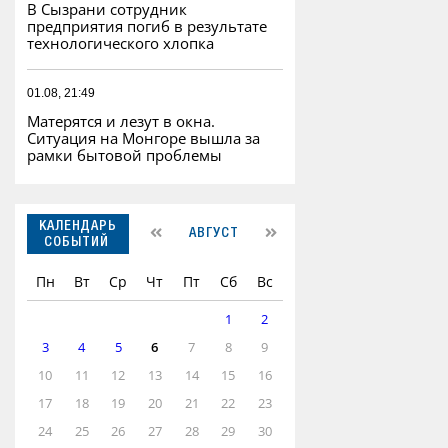
В Сызрани сотрудник
предприятия погиб в результате
технологического хлопка
01.08, 21:49
Матерятся и лезут в окна.
Ситуация на Монгоре вышла за
рамки бытовой проблемы
КАЛЕНДАРЬ
АВГУСТ
СОБЫТИЙ
Пн
Вт
Ср
Чт
Пт
Сб
Вс
1
2
3
4
5
6
7
8
9
10
11
12
13
14
15
16
17
18
19
20
21
22
23
24
25
26
27
28
29
30